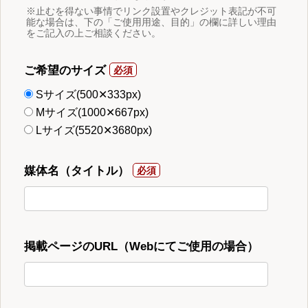
※止むを得ない事情でリンク設置やクレジット表記が不可
能な場合は、下の「ご使用用途、目的」の欄に詳しい理由
をご記入の上ご相談ください。
ご希望のサイズ
Sサイズ(500✕333px)
Mサイズ(1000✕667px)
Lサイズ(5520✕3680px)
媒体名（タイトル）
掲載ページのURL（Webにてご使用の場合）