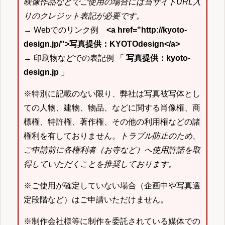
映像作品などでご使用の場合には当サイトURL入
りのクレジット表記が必要です。
→ Webでのリンク例
<a href="http://kyoto-
design.jp/">写真提供：KYOTOdesign</a>
→ 印刷物などでの表記例 「
写真提供：kyoto-
design.jp
」
※特別に記載のない限り、弊社は写真被写体とし
ての人物、建物、物品、などに関する肖像権、商
標権、特許権、著作権、その他の利用権などの諸
権利を有しておりません。
トラブル防止のため、
ご申請前に各権利者（お寺など）へ使用許諾を取
得していただくことを推奨しております。
※ご使用が確定していない場合（企画中や写真選
定段階など）はご申請いただけません。
※制作会社様等に制作を委託されている媒体での