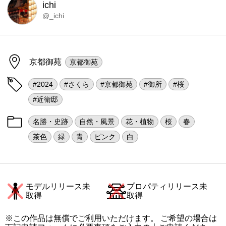
ichi
@_ichi
京都御苑
京都御苑
#2024
#さくら
#京都御苑
#御所
#桜
#近衛邸
名勝・史跡
自然・風景
花・植物
桜
春
茶色
緑
青
ピンク
白
モデルリリース未
プロパティリリース未
取得
取得
※この作品は無償でご利用いただけます。 ご希望の場合は