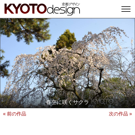
春空に咲くサクラ
« 前の作品
次の作品 »