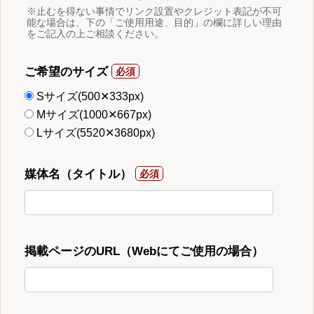
※止むを得ない事情でリンク設置やクレジット表記が不可
能な場合は、下の「ご使用用途、目的」の欄に詳しい理由
をご記入の上ご相談ください。
ご希望のサイズ
Sサイズ(500✕333px)
Mサイズ(1000✕667px)
Lサイズ(5520✕3680px)
媒体名（タイトル）
掲載ページのURL（Webにてご使用の場合）