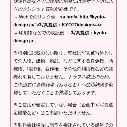
映像作品などでご使用の場合には当サイトURL入
りのクレジット表記が必要です。
→ Webでのリンク例
<a href="http://kyoto-
design.jp/">写真提供：KYOTOdesign</a>
→ 印刷物などでの表記例 「
写真提供：kyoto-
design.jp
」
※特別に記載のない限り、弊社は写真被写体とし
ての人物、建物、物品、などに関する肖像権、商
標権、特許権、著作権、その他の利用権などの諸
権利を有しておりません。
トラブル防止のため、
ご申請前に各権利者（お寺など）へ使用許諾を取
得していただくことを推奨しております。
※ご使用が確定していない場合（企画中や写真選
定段階など）はご申請いただけません。
※制作会社様等に制作を委託されている媒体での