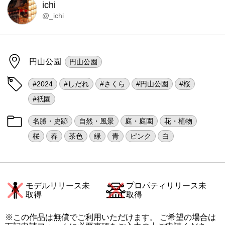
ichi
@_ichi
円山公園
円山公園
#2024
#しだれ
#さくら
#円山公園
#桜
#祇園
名勝・史跡
自然・風景
庭・庭園
花・植物
桜
春
茶色
緑
青
ピンク
白
モデルリリース未
プロパティリリース未
取得
取得
※この作品は無償でご利用いただけます。 ご希望の場合は