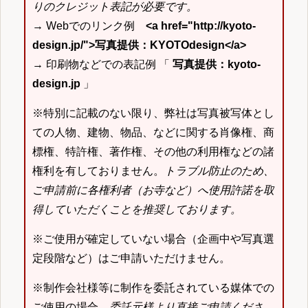
りのクレジット表記が必要です。
→ Webでのリンク例
<a href="http://kyoto-
design.jp/">写真提供：KYOTOdesign</a>
→ 印刷物などでの表記例 「
写真提供：kyoto-
design.jp
」
※特別に記載のない限り、弊社は写真被写体とし
ての人物、建物、物品、などに関する肖像権、商
標権、特許権、著作権、その他の利用権などの諸
権利を有しておりません。
トラブル防止のため、
ご申請前に各権利者（お寺など）へ使用許諾を取
得していただくことを推奨しております。
※ご使用が確定していない場合（企画中や写真選
定段階など）はご申請いただけません。
※制作会社様等に制作を委託されている媒体での
ご使用の場合、
委託元様より直接ご申請くださ