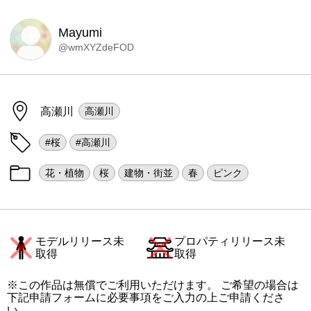
Mayumi
@wmXYZdeFOD
高瀬川
高瀬川
#桜
#高瀬川
花・植物
桜
建物・街並
春
ピンク
モデルリリース未
プロパティリリース未
取得
取得
※この作品は無償でご利用いただけます。 ご希望の場合は
下記申請フォームに必要事項をご入力の上ご申請くださ
い。