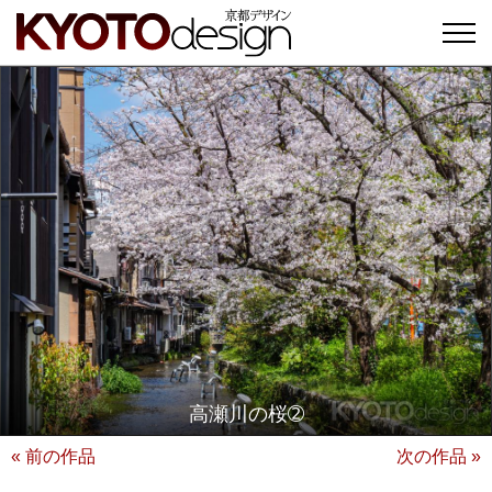
高瀬川の桜➁
« 前の作品
次の作品 »