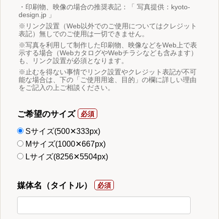
・印刷物、映像の場合の推奨表記：「 写真提供：kyoto-
design.jp 」
※リンク設置（Web以外でのご使用についてはクレジット
表記）無しでのご使用は一切できません。
※写真を利用して制作した印刷物、映像などをWeb上で表
示する場合（WebカタログやWebチラシなども含みます）
も、リンク設置が必須となります。
※止むを得ない事情でリンク設置やクレジット表記が不可
能な場合は、下の「ご使用用途、目的」の欄に詳しい理由
をご記入の上ご相談ください。
ご希望のサイズ
Sサイズ(500✕333px)
Mサイズ(1000✕667px)
Lサイズ(8256✕5504px)
媒体名（タイトル）