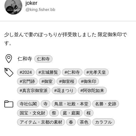
joker
@king.fisher.bb
少し並んで妻のぽっちりが拝受致しました 限定御朱印で
す。
仁和寺
仁和寺
#2024
#京城勝覧
#仁和寺
#光孝天皇
#宮門跡
#御室
#御室桜
#御朱印
#真言宗御室派
#花まつり
#阿弥陀如来
寺社仏閣
寺
鳥居・社殿・本堂
名勝・史跡
国宝・文化財
祭
庭・庭園
桜
アイテム・京都の素材
春
茶色
カラフル