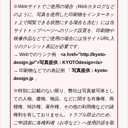
※
Webサイトでご使用の場合（Webカタログなど
のように、写真を使用した印刷物をインターネッ
ト上で閲覧できる状態にする場合も含む）には当
サイトトップページへのリンク設置を、印刷物や
映像作品などでご使用の場合には当サイトURL入
りのクレジット表記が必要です。
→ Webでのリンク例
<a href="http://kyoto-
design.jp/">写真提供：KYOTOdesign</a>
→ 印刷物などでの表記例 「
写真提供：kyoto-
design.jp
」
※特別に記載のない限り、弊社は写真被写体とし
ての人物、建物、物品、などに関する肖像権、商
標権、特許権、著作権、その他の利用権などの諸
権利を有しておりません。
トラブル防止のため、
ご申請前に各権利者（お寺など）へ使用許諾を取