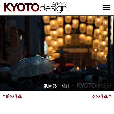
祇園祭 鷹山
« 前の作品
次の作品 »