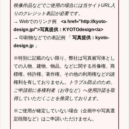
映像作品などでご使用の場合には当サイトURL入
りのクレジット表記が必要です。
→ Webでのリンク例
<a href="http://kyoto-
design.jp/">写真提供：KYOTOdesign</a>
→ 印刷物などでの表記例 「
写真提供：kyoto-
design.jp
」
※特別に記載のない限り、弊社は写真被写体とし
ての人物、建物、物品、などに関する肖像権、商
標権、特許権、著作権、その他の利用権などの諸
権利を有しておりません。
トラブル防止のため、
ご申請前に各権利者（お寺など）へ使用許諾を取
得していただくことを推奨しております。
※ご使用が確定していない場合（企画中や写真選
定段階など）はご申請いただけません。