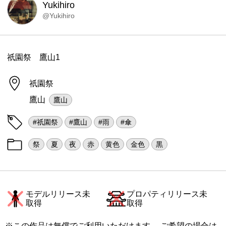
Yukihiro
@Yukihiro
祇園祭 鷹山1
祇園祭
鷹山
鷹山
#祇園祭
#鷹山
#雨
#傘
祭
夏
夜
赤
黄色
金色
黒
モデルリリース未
プロパティリリース未
取得
取得
※この作品は無償でご利用いただけます。 ご希望の場合は