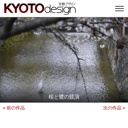
桜と鷺の競演
« 前の作品
次の作品 »