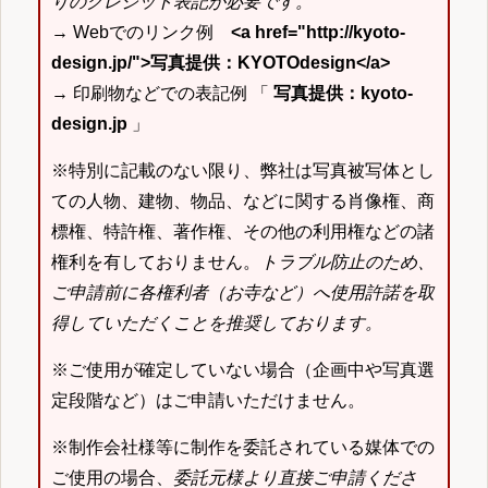
りのクレジット表記が必要です。
→ Webでのリンク例
<a href="http://kyoto-
design.jp/">写真提供：KYOTOdesign</a>
→ 印刷物などでの表記例 「
写真提供：kyoto-
design.jp
」
※特別に記載のない限り、弊社は写真被写体とし
ての人物、建物、物品、などに関する肖像権、商
標権、特許権、著作権、その他の利用権などの諸
権利を有しておりません。
トラブル防止のため、
ご申請前に各権利者（お寺など）へ使用許諾を取
得していただくことを推奨しております。
※ご使用が確定していない場合（企画中や写真選
定段階など）はご申請いただけません。
※制作会社様等に制作を委託されている媒体での
ご使用の場合、
委託元様より直接ご申請くださ