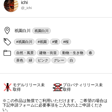
ichi
@_ichi
祇園白川
祇園白川
#祇園白川
#祇園
#鷺
#桜
自然・風景
建物・街並
動物・生き物
春
茶色
緑
ピンク
グレー
白
モデルリリース未
プロパティリリース未
取得
取得
※この作品は無償でご利用いただけます。 ご希望の場合は
下記申請フォームに必要事項をご入力の上ご申請くださ
い。