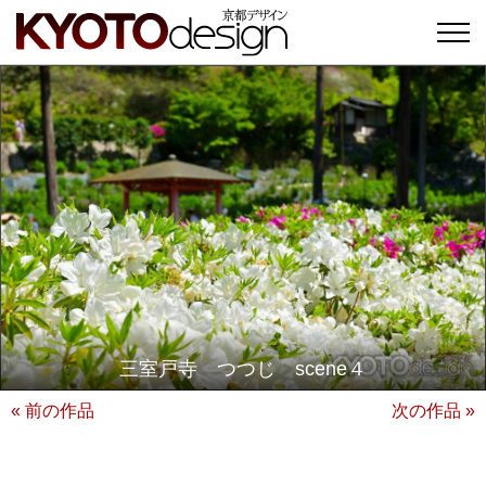
三室戸寺 つつじ scene４
« 前の作品
次の作品 »