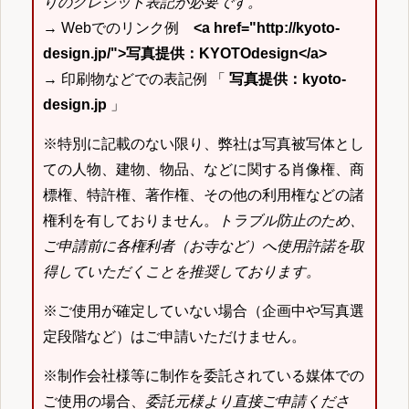
りのクレジット表記が必要です。
→ Webでのリンク例
<a href="http://kyoto-
design.jp/">写真提供：KYOTOdesign</a>
→ 印刷物などでの表記例 「
写真提供：kyoto-
design.jp
」
※特別に記載のない限り、弊社は写真被写体とし
ての人物、建物、物品、などに関する肖像権、商
標権、特許権、著作権、その他の利用権などの諸
権利を有しておりません。
トラブル防止のため、
ご申請前に各権利者（お寺など）へ使用許諾を取
得していただくことを推奨しております。
※ご使用が確定していない場合（企画中や写真選
定段階など）はご申請いただけません。
※制作会社様等に制作を委託されている媒体での
ご使用の場合、
委託元様より直接ご申請くださ