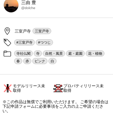
三由 豊
@dolche
三室戸寺
三室戸寺
#三室戸寺
#つつじ
寺社仏閣
寺
自然・風景
庭・庭園
花・植物
春
赤
ピンク
白
モデルリリース未
プロパティリリース未
取得
取得
※この作品は無償でご利用いただけます。 ご希望の場合は
下記申請フォームに必要事項をご入力の上ご申請くださ
い。