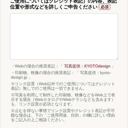
ご使用についてはクレジット表記）の内容、表記
位置や形式などを詳しくご申告ください
・Webの場合の推奨表記：「
写真提供：KYOTOdesign
」
・印刷物、映像の場合の推奨表記：「 写真提供：kyoto-
design.jp 」
※リンク設置（Web以外でのご使用についてはクレジット
表記）無しでのご使用は一切できません。
※写真を利用して制作した印刷物、映像などをWeb上で表
示する場合（WebカタログやWebチラシなども含みます）
も、リンク設置が必須となります。
※止むを得ない事情でリンク設置やクレジット表記が不可
能な場合は、下の「ご使用用途、目的」の欄に詳しい理由
をご記入の上ご相談ください。