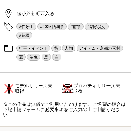
綾小路新町西入る
#伯牙山
#2025祇園祭
#前祭
#駒形提灯
#菰樽
行事・イベント
祭
人物
アイテム・京都の素材
夏
茶色
黒
白
モデルリリース未
プロパティリリース未
取得
取得
※この作品は無償でご利用いただけます。 ご希望の場合は
下記申請フォームに必要事項をご入力の上ご申請くださ
い。