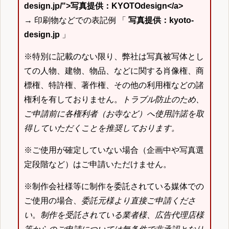
design.jp/">写真提供：KYOTOdesign</a>
→ 印刷物などでの表記例 「
写真提供：kyoto-
design.jp
」
※特別に記載のない限り、弊社は写真被写体とし
ての人物、建物、物品、などに関する肖像権、商
標権、特許権、著作権、その他の利用権などの諸
権利を有しておりません。
トラブル防止のため、
ご申請前に各権利者（お寺など）へ使用許諾を取
得していただくことを推奨しております。
※ご使用が確定していない場合（企画中や写真選
定段階など）はご申請いただけません。
※制作会社様等に制作を委託されている媒体での
ご使用の場合、
委託元様より直接ご申請くださ
い
。
制作を受託されている業者様、広告代理店様