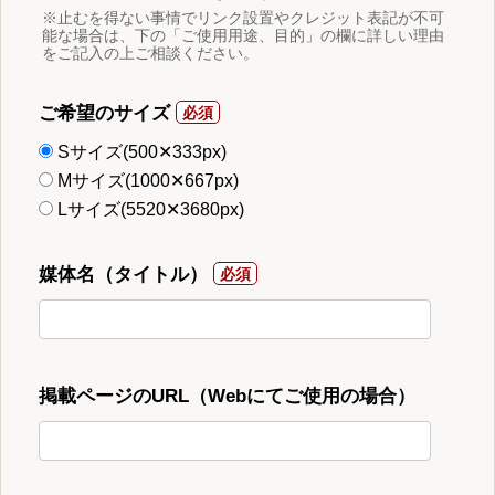
※止むを得ない事情でリンク設置やクレジット表記が不可
能な場合は、下の「ご使用用途、目的」の欄に詳しい理由
をご記入の上ご相談ください。
ご希望のサイズ
Sサイズ(500✕333px)
Mサイズ(1000✕667px)
Lサイズ(5520✕3680px)
媒体名（タイトル）
掲載ページのURL（Webにてご使用の場合）