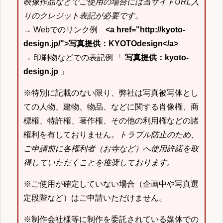
映像作品などでご使用の場合には当サイトURL入
りのクレジット表記が必要です。
→ Webでのリンク例
<a href="http://kyoto-
design.jp/">写真提供：KYOTOdesign</a>
→ 印刷物などでの表記例 「
写真提供：kyoto-
design.jp
」
※特別に記載のない限り、弊社は写真被写体とし
ての人物、建物、物品、などに関する肖像権、商
標権、特許権、著作権、その他の利用権などの諸
権利を有しておりません。
トラブル防止のため、
ご申請前に各権利者（お寺など）へ使用許諾を取
得していただくことを推奨しております。
※ご使用が確定していない場合（企画中や写真選
定段階など）はご申請いただけません。
※制作会社様等に制作を委託されている媒体での