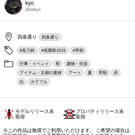
kyo
@kdkyo
四条通り
四条通り
#長刀鉾
#祇園祭2025
#早朝
行事・イベント
祭
建物・街並
アイテム・京都の素材
アート
夏
早朝
赤
白
カラフル
モデルリリース未
プロパティリリース未
取得
取得
※この作品は無償でご利用いただけます。 ご希望の場合は