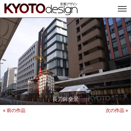
長刀鉾全景
« 前の作品
次の作品 »