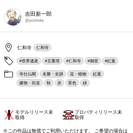
吉田新一郎
@yoshida
仁和寺
仁和寺
#世界遺産
#五重塔
#仁和寺
#御室
#紅葉
寺社仏閣
名勝・史跡
花・植物
紅葉
建物・街並
秋
赤
茶色
緑
モデルリリース未
プロパティリリース未
取得
取得
※この作品は無償でご利用いただけます。 ご希望の場合は