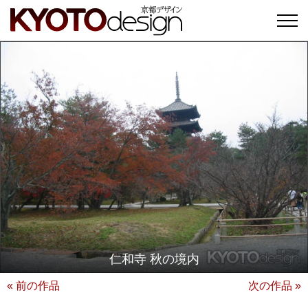
仁和寺 秋の境内
« 前の作品
次の作品 »