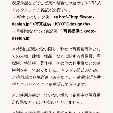
映像作品などでご使用の場合には当サイトURL入
りのクレジット表記が必要です。
→ Webでのリンク例
<a href="http://kyoto-
design.jp/">写真提供：KYOTOdesign</a>
→ 印刷物などでの表記例 「
写真提供：kyoto-
design.jp
」
※特別に記載のない限り、弊社は写真被写体とし
ての人物、建物、物品、などに関する肖像権、商
標権、特許権、著作権、その他の利用権などの諸
権利を有しておりません。
トラブル防止のため、
ご申請前に各権利者（お寺など）へ使用許諾を取
得していただくことを推奨しております。
※ご使用が確定していない場合（企画中や写真選
定段階など）はご申請いただけません。