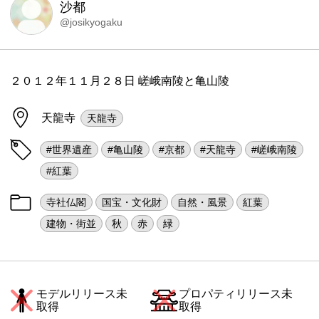
沙都
@josikyogaku
２０１２年１１月２８日 嵯峨南陵と亀山陵
天龍寺
天龍寺
#世界遺産
#亀山陵
#京都
#天龍寺
#嵯峨南陵
#紅葉
寺社仏閣
国宝・文化財
自然・風景
紅葉
建物・街並
秋
赤
緑
モデルリリース未
プロパティリリース未
取得
取得