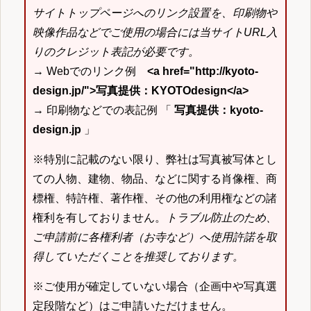
サイトトップページへのリンク設置を、印刷物や
映像作品などでご使用の場合には当サイトURL入
りのクレジット表記が必要です。
→ Webでのリンク例
<a href="http://kyoto-
design.jp/">写真提供：KYOTOdesign</a>
→ 印刷物などでの表記例 「
写真提供：kyoto-
design.jp
」
※特別に記載のない限り、弊社は写真被写体とし
ての人物、建物、物品、などに関する肖像権、商
標権、特許権、著作権、その他の利用権などの諸
権利を有しておりません。
トラブル防止のため、
ご申請前に各権利者（お寺など）へ使用許諾を取
得していただくことを推奨しております。
※ご使用が確定していない場合（企画中や写真選
定段階など）はご申請いただけません。