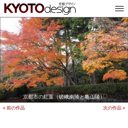
京都市の紅葉（嵯峨南陵と亀山陵）
« 前の作品
次の作品 »