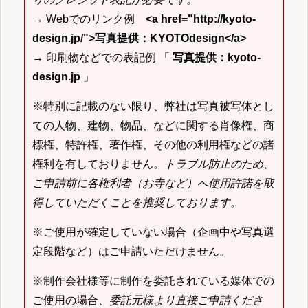
→ Webでのリンク例
<a href="http://kyoto-
design.jp/">写真提供：KYOTOdesign</a>
→ 印刷物などでの表記例 「
写真提供：kyoto-
design.jp
」
※特別に記載のない限り、弊社は写真被写体とし
ての人物、建物、物品、などに関する肖像権、商
標権、特許権、著作権、その他の利用権などの諸
権利を有しておりません。
トラブル防止のため、
ご申請前に各権利者（お寺など）へ使用許諾を取
得していただくことを推奨しております。
※ご使用が確定していない場合（企画中や写真選
定段階など）はご申請いただけません。
※制作会社様等に制作を委託されている媒体での
ご使用の場合、
委託元様より直接ご申請くださ