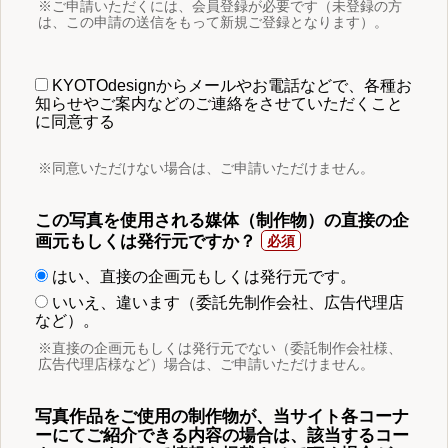
※ご申請いただくには、会員登録が必要です（未登録の方
は、この申請の送信をもって新規ご登録となります）。
KYOTOdesignからメールやお電話などで、各種お
知らせやご案内などのご連絡をさせていただくこと
に同意する
※同意いただけない場合は、ご申請いただけません。
この写真を使用される媒体（制作物）の直接の企
画元もしくは発行元ですか？
はい、直接の企画元もしくは発行元です。
いいえ、違います（委託先制作会社、広告代理店
など）。
※直接の企画元もしくは発行元でない（委託制作会社様、
広告代理店様など）場合は、ご申請いただけません。
写真作品をご使用の制作物が、当サイト各コーナ
ーにてご紹介できる内容の場合は、該当するコー