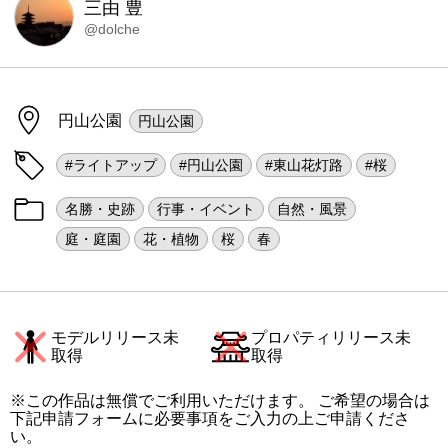
三由 豊
@dolche
円山公園
円山公園
#ライトアップ
#円山公園
#東山花灯路
#桜
名勝・史跡
行事・イベント
自然・風景
庭・庭園
花・植物
桜
春
モデルリリース未
プロパティリリース未
取得
取得
※この作品は無償でご利用いただけます。 ご希望の場合は
下記申請フォームに必要事項をご入力の上ご申請くださ
い。