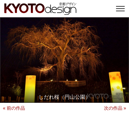
しだれ桜（円山公園）
« 前の作品
次の作品 »