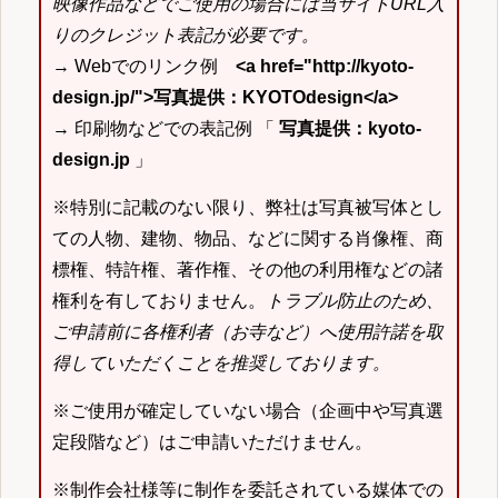
映像作品などでご使用の場合には当サイトURL入
りのクレジット表記が必要です。
→ Webでのリンク例
<a href="http://kyoto-
design.jp/">写真提供：KYOTOdesign</a>
→ 印刷物などでの表記例 「
写真提供：kyoto-
design.jp
」
※特別に記載のない限り、弊社は写真被写体とし
ての人物、建物、物品、などに関する肖像権、商
標権、特許権、著作権、その他の利用権などの諸
権利を有しておりません。
トラブル防止のため、
ご申請前に各権利者（お寺など）へ使用許諾を取
得していただくことを推奨しております。
※ご使用が確定していない場合（企画中や写真選
定段階など）はご申請いただけません。
※制作会社様等に制作を委託されている媒体での