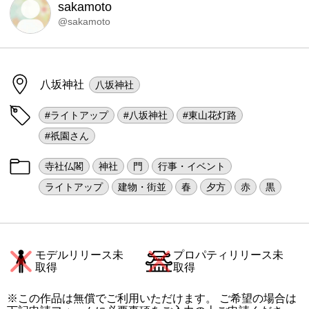
sakamoto
@sakamoto
八坂神社
八坂神社
#ライトアップ
#八坂神社
#東山花灯路
#祇園さん
寺社仏閣
神社
門
行事・イベント
ライトアップ
建物・街並
春
夕方
赤
黒
モデルリリース未
プロパティリリース未
取得
取得
※この作品は無償でご利用いただけます。 ご希望の場合は