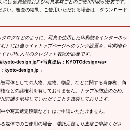
くには
会員登録および写真素材ごとのご使用申請が必要です
。
ださい。審査の結果、ご使用いただける場合は、ダウンロード
bカタログなどのように、写真を使用した印刷物をインターネッ
含む）には当サイトトップページへのリンク設置を、印刷物や
イトURL入りのクレジット表記が必要です。
tp://kyoto-design.jp/">写真提供：KYOTOdesign</a>
yoto-design.jp
」
真被写体としての人物、建物、物品、などに関する肖像権、商
用権などの諸権利を有しておりません。
トラブル防止のため、
使用許諾を取得していただくことを推奨しております。
画中や写真選定段階など）はご申請いただけません。
いる媒体でのご使用の場合、
委託元様より直接ご申請くださ