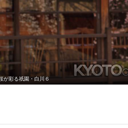
桜が彩る祇園・白川６