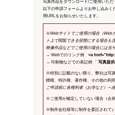
写真作品をダウンロード/ご使用いただ
以下の申請フォームよりお申し込みく
用URLをお知らせいたします。
※
Webサイトでご使用の場合（We
ト上で閲覧できる状態にする場合も
映像作品などでご使用の場合には当サ
→ Webでのリンク例
<a href="ht
→ 印刷物などでの表記例 「
写真提供：k
※特別に記載のない限り、弊社は写
標権、特許権、著作権、その他の利
ご申請前に各権利者（お寺など）へ
※ご使用が確定していない場合（企
※制作会社様等に制作を委託されて