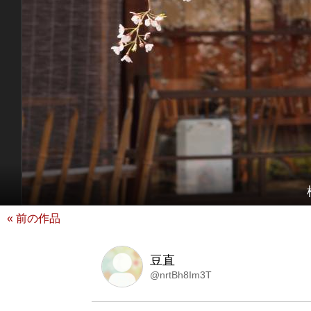
« 前の作品
豆直
@nrtBh8Im3T