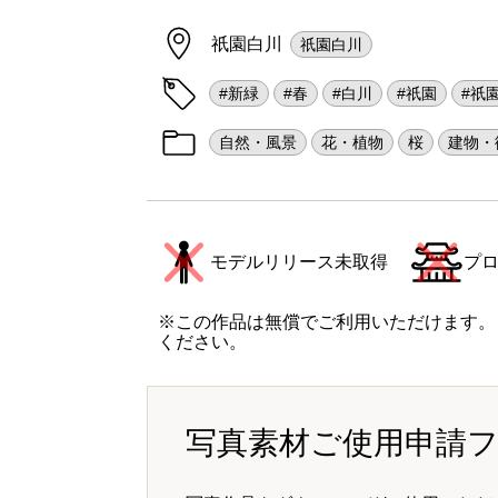
祇園白川
祇園白川
#新緑
#春
#白川
#祇園
#祇
自然・風景
花・植物
桜
建物・
モデルリリース未取得
プ
※この作品は無償でご利用いただけます。
ください。
写真素材ご使用申請