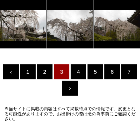
‹
1
2
3
4
5
6
7
›
※当サイトに掲載の内容はすべて掲載時点での情報です。変更とな
る可能性がありますので、お出掛けの際は念の為事前にご確認くだ
さい。