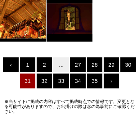
‹
1
2
...
27
28
29
30
31
32
33
34
35
›
※当サイトに掲載の内容はすべて掲載時点での情報です。変更とな
る可能性がありますので、お出掛けの際は念の為事前にご確認くだ
さい。