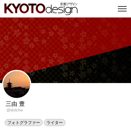
三由 豊
@dolche
フォトグラファー
ライター