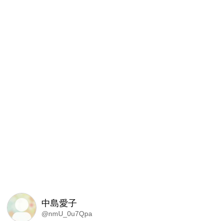
中島愛子
@nmU_0u7Qpa