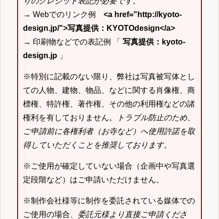
りのクレジット表記が必要です。
→ Webでのリンク例
<a href="http://kyoto-
design.jp/">写真提供：KYOTOdesign</a>
→ 印刷物などでの表記例 「
写真提供：kyoto-
design.jp
」
※特別に記載のない限り、弊社は写真被写体とし
ての人物、建物、物品、などに関する肖像権、商
標権、特許権、著作権、その他の利用権などの諸
権利を有しておりません。
トラブル防止のため、
ご申請前に各権利者（お寺など）へ使用許諾を取
得していただくことを推奨しております。
※ご使用が確定していない場合（企画中や写真選
定段階など）はご申請いただけません。
※制作会社様等に制作を委託されている媒体での
ご使用の場合、
委託元様より直接ご申請くださ