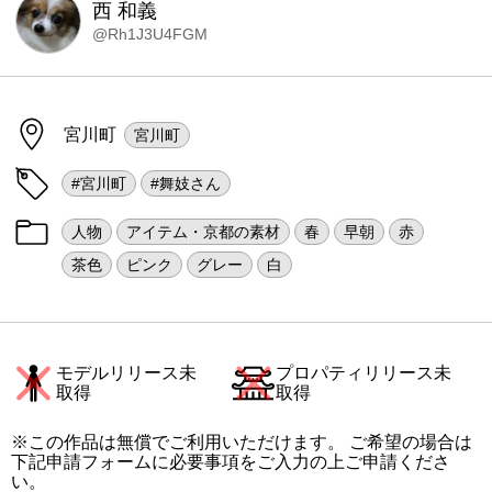
西 和義
@Rh1J3U4FGM
宮川町
宮川町
#宮川町
#舞妓さん
人物
アイテム・京都の素材
春
早朝
赤
茶色
ピンク
グレー
白
モデルリリース未
プロパティリリース未
取得
取得
※この作品は無償でご利用いただけます。 ご希望の場合は
下記申請フォームに必要事項をご入力の上ご申請くださ
い。