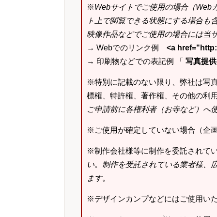
※
Webサイトでご使用の場合（We
ト上で閲覧できる状態にする場合も
映像作品などでご使用の場合には当サ
→ Webでのリンク例
<a href="ht
→ 印刷物などでの表記例 「
写真提供：k
※特別に記載のない限り、弊社は写
標権、特許権、著作権、その他の利
ご申請前に各権利者（お寺など）へ
※ご使用が確定していない場合（企
※制作会社様等に制作を委託されて
い
。
制作を受託されている業者様、
ます
。
※デザインカンプなどにはご使用い