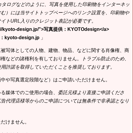
bカタログなどのように、写真を使用した印刷物をインターネッ
含む）には当サイトトップページへのリンク設置を、印刷物や
イトURL入りのクレジット表記が必要です。
tp://kyoto-design.jp/">写真提供：KYOTOdesign</a>
yoto-design.jp
」
真被写体としての人物、建物、物品、などに関する肖像権、商
用権などの諸権利を有しておりません。
トラブル防止のため、
使用許諾を取得していただくことを推奨しております。
画中や写真選定段階など）はご申請いただけません。
いる媒体でのご使用の場合、
委託元様より直接ご申請くださ
広告代理店様等からのご申請については無条件で非承認となり
ただけません。