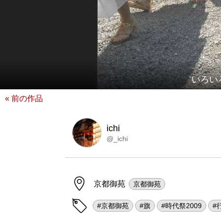
いろい
« 前の作品
ichi
@_ichi
京都御苑
京都御苑
#京都御苑
#旗
#時代祭2009
#