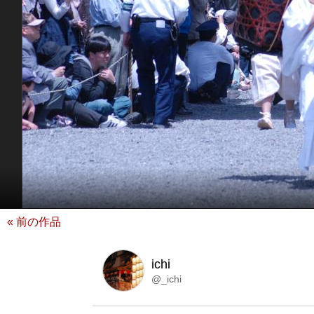
« 前の作品
ichi
@_ichi