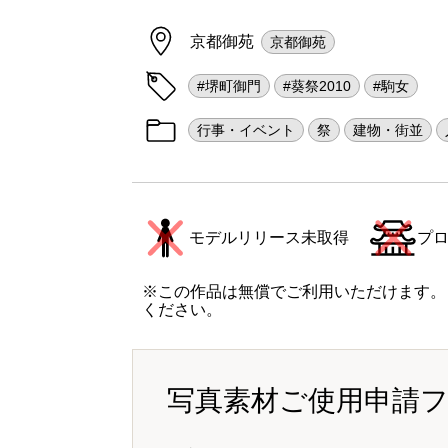
京都御苑
京都御苑
#堺町御門
#葵祭2010
#駒女
行事・イベント
祭
建物・街並
モデルリリース未取得
プ
※この作品は無償でご利用いただけます。
ください。
写真素材ご使用申請