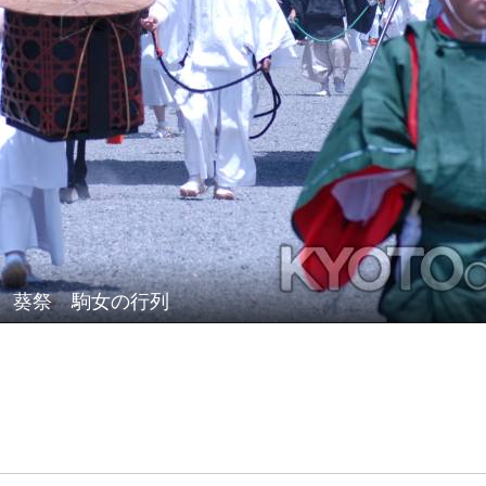
葵祭 駒女の行列