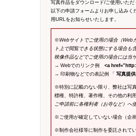
写真作品をダウンロード/ご使用いただ
以下の申請フォームよりお申し込みく
用URLをお知らせいたします。
※
Webサイトでご使用の場合（We
ト上で閲覧できる状態にする場合も
映像作品などでご使用の場合には当サ
→ Webでのリンク例
<a href="ht
→ 印刷物などでの表記例 「
写真提供：k
※特別に記載のない限り、弊社は写
標権、特許権、著作権、その他の利
ご申請前に各権利者（お寺など）へ
※ご使用が確定していない場合（企
※制作会社様等に制作を委託されて