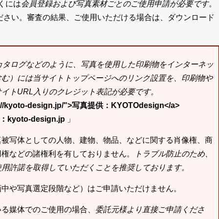
くには
会員登録および写真素材ごとのご使用申請が必要です
。
ださい。審査の結果、ご使用いただける場合は、ダウンロード
bカタログなどのように、写真を使用した印刷物をインターネッ
含む）には当サイトトップページへのリンク設置を、印刷物や
イトURL入りのクレジット表記が必要です。
tp://kyoto-design.jp/">写真提供：KYOTOdesign</a>
yoto-design.jp
」
真被写体としての人物、建物、物品、などに関する肖像権、商
用権などの諸権利を有しておりません。
トラブル防止のため、
使用許諾を取得していただくことを推奨しております。
画中や写真選定段階など）はご申請いただけません。
いる媒体でのご使用の場合、
委託元様より直接ご申請くださ