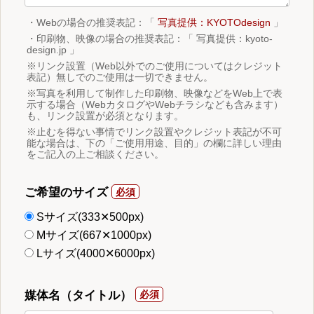
・Webの場合の推奨表記：「
写真提供：KYOTOdesign
」
・印刷物、映像の場合の推奨表記：「 写真提供：kyoto-
design.jp 」
※リンク設置（Web以外でのご使用についてはクレジット
表記）無しでのご使用は一切できません。
※写真を利用して制作した印刷物、映像などをWeb上で表
示する場合（WebカタログやWebチラシなども含みます）
も、リンク設置が必須となります。
※止むを得ない事情でリンク設置やクレジット表記が不可
能な場合は、下の「ご使用用途、目的」の欄に詳しい理由
をご記入の上ご相談ください。
ご希望のサイズ
Sサイズ(333✕500px)
Mサイズ(667✕1000px)
Lサイズ(4000✕6000px)
媒体名（タイトル）