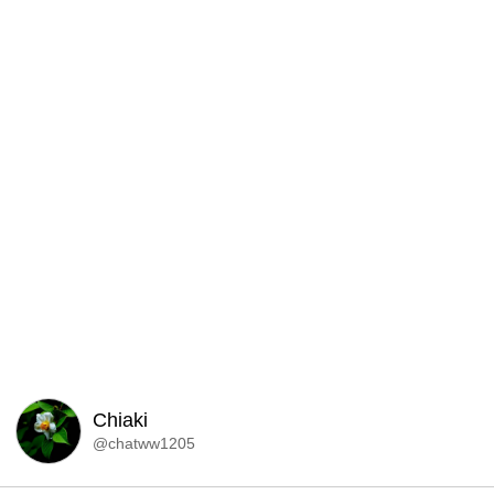
Chiaki
@chatww1205