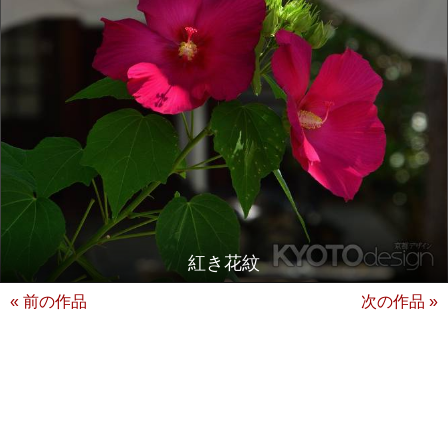
紅き花紋
« 前の作品
次の作品 »