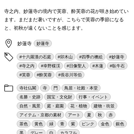
寺之内、妙蓮寺の境内で芙蓉、酔芙蓉の花が咲き始めてい
ます。まだまだ暑いですが、こちらで芙蓉の季節になる
と、初秋が遠くないことを感じます。
妙蓮寺
妙蓮寺
#十六羅漢の石庭
#卯木山
#四季の襖絵
#妙蓮寺
#寺之内
#幸野楳渓
#日像聖人
#木蓮
#臥牛石
#芙蓉
#酔芙蓉
#長谷川等伯
寺社仏閣
寺
門
鳥居・社殿・本堂
名勝・史跡
国宝・文化財
行事・イベント
自然・風景
庭・庭園
花・植物
建物・街並
アイテム・京都の素材
アート
夏
秋
赤
茶色
黄色
緑
青
紫
ピンク
金色
銀色
黒
グレー
白
カラフル