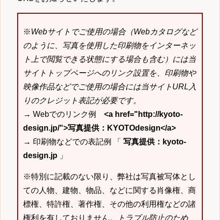
※
Webサイトでご使用の場合（Webカタログなど
のように、写真を使用した印刷物をインターネッ
ト上で閲覧できる状態にする場合も含む）には当
サイトトップページへのリンク設置を、印刷物や
映像作品などでご使用の場合には当サイトURL入
りのクレジット表記が必要です。
→ Webでのリンク例
<a href="http://kyoto-
design.jp/">写真提供：KYOTOdesign</a>
→ 印刷物などでの表記例 「
写真提供：kyoto-
design.jp
」
※特別に記載のない限り、弊社は写真被写体とし
ての人物、建物、物品、などに関する肖像権、商
標権、特許権、著作権、その他の利用権などの諸
権利を有しておりません。
トラブル防止のため、