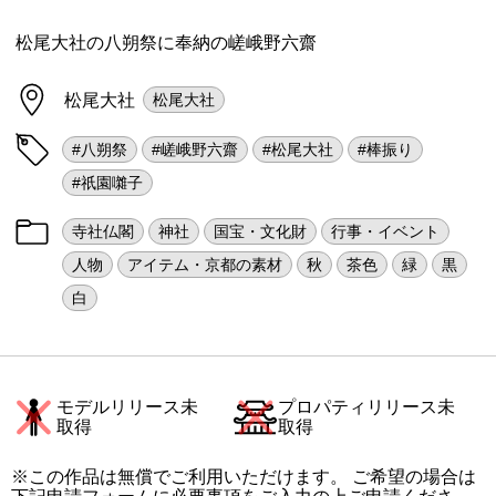
松尾大社の八朔祭に奉納の嵯峨野六齋
松尾大社
松尾大社
#八朔祭
#嵯峨野六齋
#松尾大社
#棒振り
#祇園囃子
寺社仏閣
神社
国宝・文化財
行事・イベント
人物
アイテム・京都の素材
秋
茶色
緑
黒
白
モデルリリース未
プロパティリリース未
取得
取得
※この作品は無償でご利用いただけます。 ご希望の場合は