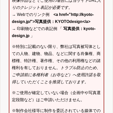
映像作品などでご使用の場合には当サイトURL入
りのクレジット表記が必要です。
→ Webでのリンク例
<a href="http://kyoto-
design.jp/">写真提供：KYOTOdesign</a>
→ 印刷物などでの表記例 「
写真提供：kyoto-
design.jp
」
※特別に記載のない限り、弊社は写真被写体とし
ての人物、建物、物品、などに関する肖像権、商
標権、特許権、著作権、その他の利用権などの諸
権利を有しておりません。
トラブル防止のため、
ご申請前に各権利者（お寺など）へ使用許諾を取
得していただくことを推奨しております。
※ご使用が確定していない場合（企画中や写真選
定段階など）はご申請いただけません。
※制作会社様等に制作を委託されている媒体での