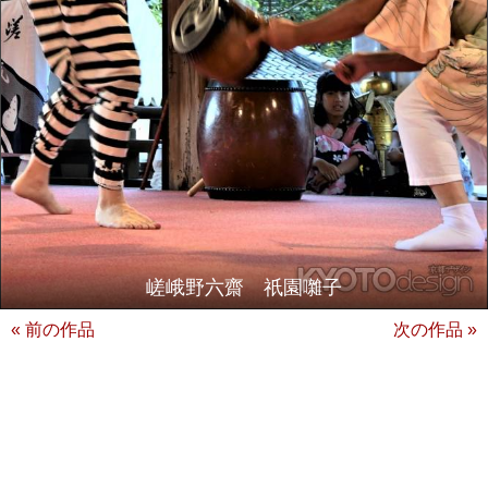
嵯峨野六齋 祇園囃子
« 前の作品
次の作品 »