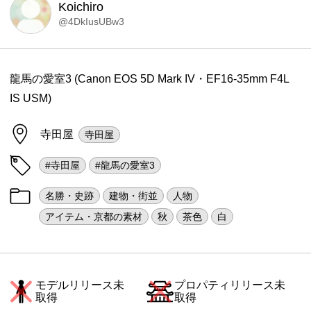
Koichiro
@4DkIusUBw3
龍馬の愛室3 (Canon EOS 5D Mark IV・EF16-35mm F4L
IS USM)
寺田屋
寺田屋
#寺田屋
#龍馬の愛室3
名勝・史跡
建物・街並
人物
アイテム・京都の素材
秋
茶色
白
モデルリリース未
プロパティリリース未
取得
取得