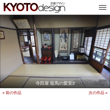
寺田屋 龍馬の愛室3
« 前の作品
次の作品 »