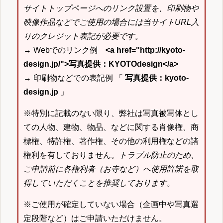
サイトトップページへのリンク設置を、印刷物や
映像作品などでご使用の場合には当サイトURL入
りのクレジット表記が必要です。
→ Webでのリンク例
<a href="http://kyoto-
design.jp/">写真提供：KYOTOdesign</a>
→ 印刷物などでの表記例 「
写真提供：kyoto-
design.jp
」
※特別に記載のない限り、弊社は写真被写体とし
ての人物、建物、物品、などに関する肖像権、商
標権、特許権、著作権、その他の利用権などの諸
権利を有しておりません。
トラブル防止のため、
ご申請前に各権利者（お寺など）へ使用許諾を取
得していただくことを推奨しております。
※ご使用が確定していない場合（企画中や写真選
定段階など）はご申請いただけません。