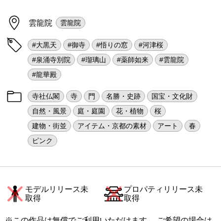
雲龍院
雲龍院
#大黒天
#御寺
#悟りの窓
#河津桜
#泉涌寺別院
#瑠璃山
#薬師如来
#雲龍院
#龍華殿
寺社仏閣
寺
門
名勝・史跡
国宝・文化財
自然・風景
庭・庭園
花・植物
桜
建物・街並
アイテム・京都の素材
アート
春
ピンク
モデルリリース未
プロパティリリース未
取得
取得
※この作品は無償でご利用いただけます。 ご希望の場合は