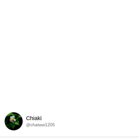
Chiaki
@chatww1205