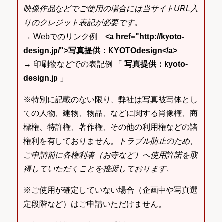
映像作品などでご使用の場合には当サイトURL入
りのクレジット表記が必要です。
→ Webでのリンク例
<a href="http://kyoto-
design.jp/">写真提供：KYOTOdesign</a>
→ 印刷物などでの表記例 「
写真提供：kyoto-
design.jp
」
※特別に記載のない限り、弊社は写真被写体とし
ての人物、建物、物品、などに関する肖像権、商
標権、特許権、著作権、その他の利用権などの諸
権利を有しておりません。
トラブル防止のため、
ご申請前に各権利者（お寺など）へ使用許諾を取
得していただくことを推奨しております。
※ご使用が確定していない場合（企画中や写真選
定段階など）はご申請いただけません。