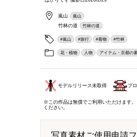
嵐山
嵐山
竹林の道
竹林の道
#嵐山
#旅行
#着物
#竹林
花・植物
人物
アイテム・京都の
モデルリリース未取得
プ
※この作品は無償でご利用いただけます。
ください。
写真素材ご使用申請