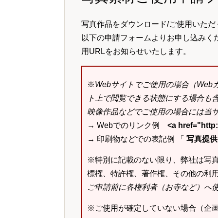
写真作品をダウンロード/ご使用いただ
以下の申請フォームよりお申し込みく
用URLをお知らせいたします。
※
Webサイトでご使用の場合（We
ト上で閲覧できる状態にする場合も
映像作品などでご使用の場合には当サ
→ Webでのリンク例
<a href="ht
→ 印刷物などでの表記例 「
写真提供：k
※特別に記載のない限り、弊社は写
標権、特許権、著作権、その他の利
ご申請前に各権利者（お寺など）へ
※ご使用が確定していない場合（企