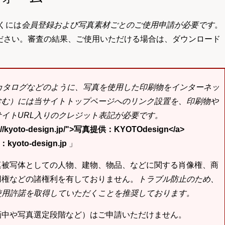
くには
会員登録および写真素材ごとのご使用申請が必要です
。
ださい。審査の結果、ご使用いただける場合は、ダウンロード
bカタログなどのように、写真を使用した印刷物をインターネッ
含む）には当サイトトップページへのリンク設置を、印刷物や
イトURL入りのクレジット表記が必要です。
tp://kyoto-design.jp/">写真提供：KYOTOdesign</a>
yoto-design.jp
」
真被写体としての人物、建物、物品、などに関する肖像権、商
用権などの諸権利を有しておりません。
トラブル防止のため、
使用許諾を取得していただくことを推奨しております。
画中や写真選定段階など）はご申請いただけません。