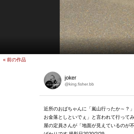
« 前の作品
joker
@king.fisher.bb
近所のおばちゃんに「嵐山行ったか～？」
お金落としといでぇ」と言われて行ってみた
屋の定員さんが「地面が見えているのが不
ばかりです 撮影日2020/2/29