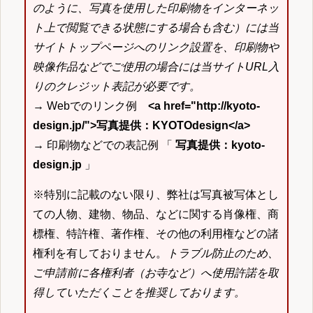
のように、写真を使用した印刷物をインターネッ
ト上で閲覧できる状態にする場合も含む）には当
サイトトップページへのリンク設置を、印刷物や
映像作品などでご使用の場合には当サイトURL入
りのクレジット表記が必要です。
→ Webでのリンク例
<a href="http://kyoto-
design.jp/">写真提供：KYOTOdesign</a>
→ 印刷物などでの表記例 「
写真提供：kyoto-
design.jp
」
※特別に記載のない限り、弊社は写真被写体とし
ての人物、建物、物品、などに関する肖像権、商
標権、特許権、著作権、その他の利用権などの諸
権利を有しておりません。
トラブル防止のため、
ご申請前に各権利者（お寺など）へ使用許諾を取
得していただくことを推奨しております。