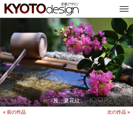
雅、夏花紋
« 前の作品
次の作品 »