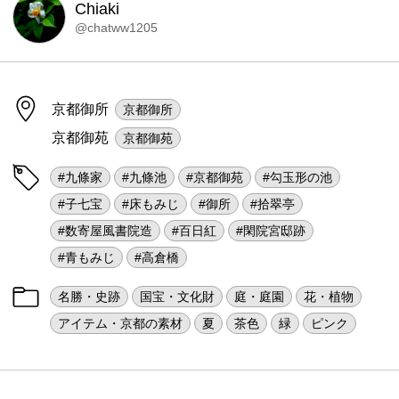
Chiaki
@chatww1205
京都御所
京都御所
京都御苑
京都御苑
#九條家
#九條池
#京都御苑
#勾玉形の池
#子七宝
#床もみじ
#御所
#拾翠亭
#数寄屋風書院造
#百日紅
#閑院宮邸跡
#青もみじ
#高倉橋
名勝・史跡
国宝・文化財
庭・庭園
花・植物
アイテム・京都の素材
夏
茶色
緑
ピンク