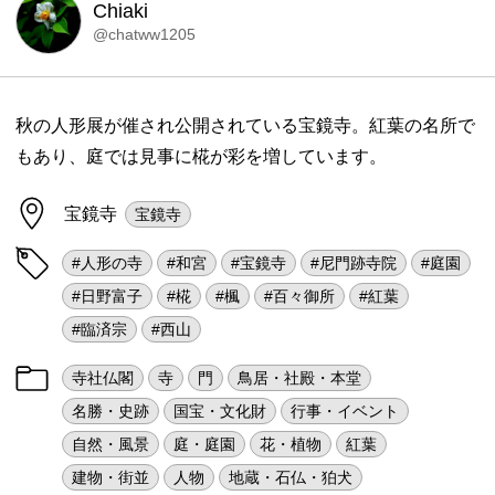
Chiaki
@chatww1205
秋の人形展が催され公開されている宝鏡寺。紅葉の名所で
もあり、庭では見事に椛が彩を増しています。
宝鏡寺
宝鏡寺
#人形の寺
#和宮
#宝鏡寺
#尼門跡寺院
#庭園
#日野富子
#椛
#楓
#百々御所
#紅葉
#臨済宗
#西山
寺社仏閣
寺
門
鳥居・社殿・本堂
名勝・史跡
国宝・文化財
行事・イベント
自然・風景
庭・庭園
花・植物
紅葉
建物・街並
人物
地蔵・石仏・狛犬