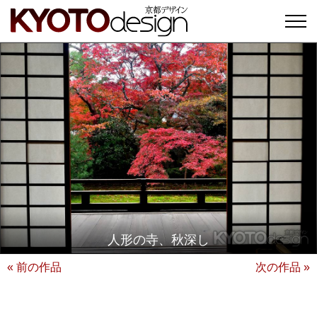
人形の寺、秋深し
« 前の作品
次の作品 »