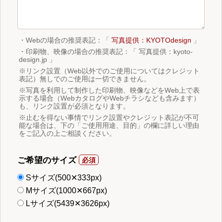
・Webの場合の推奨表記：「
写真提供：KYOTOdesign
」
・印刷物、映像の場合の推奨表記：「 写真提供：kyoto-
design.jp 」
※リンク設置（Web以外でのご使用についてはクレジット
表記）無しでのご使用は一切できません。
※写真を利用して制作した印刷物、映像などをWeb上で表
示する場合（WebカタログやWebチラシなども含みます）
も、リンク設置が必須となります。
※止むを得ない事情でリンク設置やクレジット表記が不可
能な場合は、下の「ご使用用途、目的」の欄に詳しい理由
をご記入の上ご相談ください。
ご希望のサイズ
Sサイズ(500✕333px)
Mサイズ(1000✕667px)
Lサイズ(5439✕3626px)