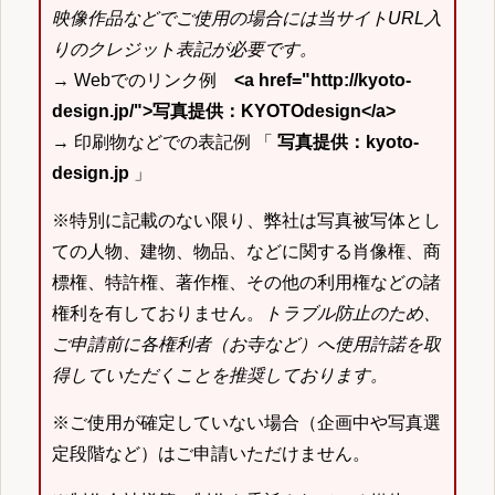
映像作品などでご使用の場合には当サイトURL入
りのクレジット表記が必要です。
→ Webでのリンク例
<a href="http://kyoto-
design.jp/">写真提供：KYOTOdesign</a>
→ 印刷物などでの表記例 「
写真提供：kyoto-
design.jp
」
※特別に記載のない限り、弊社は写真被写体とし
ての人物、建物、物品、などに関する肖像権、商
標権、特許権、著作権、その他の利用権などの諸
権利を有しておりません。
トラブル防止のため、
ご申請前に各権利者（お寺など）へ使用許諾を取
得していただくことを推奨しております。
※ご使用が確定していない場合（企画中や写真選
定段階など）はご申請いただけません。