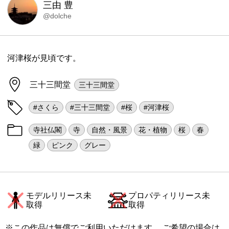
三由 豊
@dolche
河津桜が見頃です。
三十三間堂
三十三間堂
#さくら
#三十三間堂
#桜
#河津桜
寺社仏閣
寺
自然・風景
花・植物
桜
春
緑
ピンク
グレー
モデルリリース未
プロパティリリース未
取得
取得
※この作品は無償でご利用いただけます。 ご希望の場合は