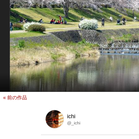
« 前の作品
ichi
@_ichi