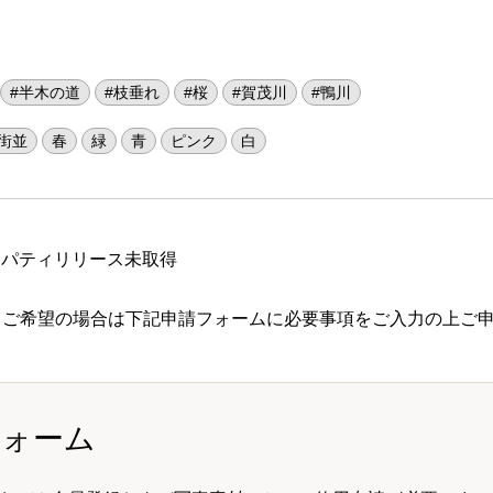
#半木の道
#枝垂れ
#桜
#賀茂川
#鴨川
街並
春
緑
青
ピンク
白
ロパティリリース未取得
 ご希望の場合は下記申請フォームに必要事項をご入力の上ご
フォーム