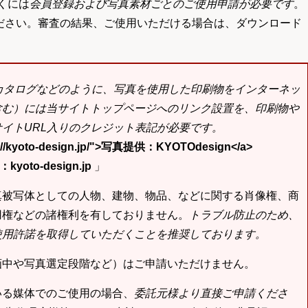
くには
会員登録および写真素材ごとのご使用申請が必要です
。
ださい。審査の結果、ご使用いただける場合は、ダウンロード
bカタログなどのように、写真を使用した印刷物をインターネッ
含む）には当サイトトップページへのリンク設置を、印刷物や
イトURL入りのクレジット表記が必要です。
tp://kyoto-design.jp/">写真提供：KYOTOdesign</a>
yoto-design.jp
」
真被写体としての人物、建物、物品、などに関する肖像権、商
用権などの諸権利を有しておりません。
トラブル防止のため、
使用許諾を取得していただくことを推奨しております。
画中や写真選定段階など）はご申請いただけません。
いる媒体でのご使用の場合、
委託元様より直接ご申請くださ