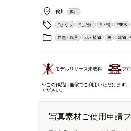
鴨川
鴨川
#さくら
#しだれ
#下鴨
#並木
自然・風景
花・植物
桜
建物・
モデルリリース未取得
プ
※この作品は無償でご利用いただけます。
ください。
写真素材ご使用申請