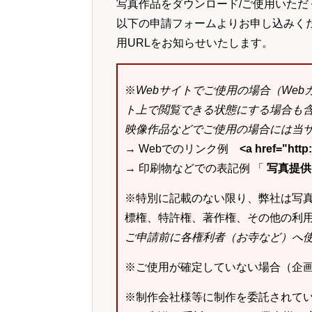
写真作品をダウンロード/ご使用いただ
以下の申請フォームよりお申し込みく
用URLをお知らせいたします。
※
Webサイトでご使用の場合（We
ト上で閲覧できる状態にする場合も
映像作品などでご使用の場合には当サ
→ Webでのリンク例
<a href="ht
→ 印刷物などでの表記例 「
写真提供：k
※特別に記載のない限り、弊社は写
標権、特許権、著作権、その他の利
ご申請前に各権利者（お寺など）へ
※ご使用が確定していない場合（企
※制作会社様等に制作を委託されて