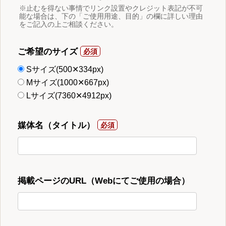
※止むを得ない事情でリンク設置やクレジット表記が不可
能な場合は、下の「ご使用用途、目的」の欄に詳しい理由
をご記入の上ご相談ください。
ご希望のサイズ
Sサイズ(500✕334px)
Mサイズ(1000✕667px)
Lサイズ(7360✕4912px)
媒体名（タイトル）
掲載ページのURL（Webにてご使用の場合）