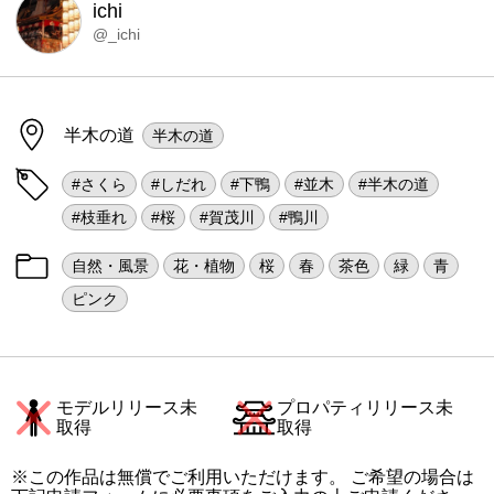
ichi
@_ichi
半木の道
半木の道
#さくら
#しだれ
#下鴨
#並木
#半木の道
#枝垂れ
#桜
#賀茂川
#鴨川
自然・風景
花・植物
桜
春
茶色
緑
青
ピンク
モデルリリース未
プロパティリリース未
取得
取得
※この作品は無償でご利用いただけます。 ご希望の場合は