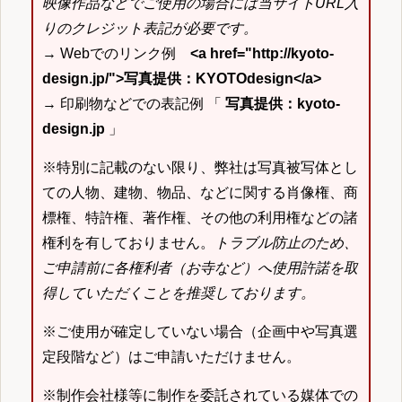
映像作品などでご使用の場合には当サイトURL入
りのクレジット表記が必要です。
→ Webでのリンク例
<a href="http://kyoto-
design.jp/">写真提供：KYOTOdesign</a>
→ 印刷物などでの表記例 「
写真提供：kyoto-
design.jp
」
※特別に記載のない限り、弊社は写真被写体とし
ての人物、建物、物品、などに関する肖像権、商
標権、特許権、著作権、その他の利用権などの諸
権利を有しておりません。
トラブル防止のため、
ご申請前に各権利者（お寺など）へ使用許諾を取
得していただくことを推奨しております。
※ご使用が確定していない場合（企画中や写真選
定段階など）はご申請いただけません。
※制作会社様等に制作を委託されている媒体での