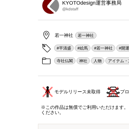
KYOTOdesign運営事務局
@kdstaff
若一神社
若一神社
#平清盛
#絵馬
#若一神社
#開
寺社仏閣
神社
人物
アイテム・
モデルリリース未取得
プ
※この作品は無償でご利用いただけます。
ください。