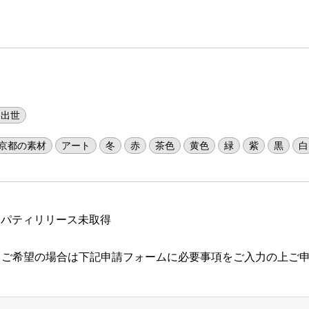
運出世
京都の素材
アート
冬
赤
茶色
黄色
緑
紫
黒
白
ロパティリリース未取得
 ご希望の場合は下記申請フォームに必要事項をご入力の上ご