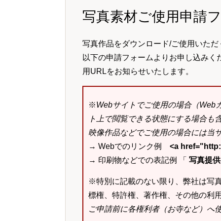
写真素材ご使用申請
写真作品をダウンロード/ご使用いただ
以下の申請フォームよりお申し込みく
用URLをお知らせいたします。
※
Webサイトでご使用の場合（We
ト上で閲覧できる状態にする場合も
映像作品などでご使用の場合には当サ
→ Webでのリンク例
<a href="ht
→ 印刷物などでの表記例 「
写真提供：k
※特別に記載のない限り、弊社は写
標権、特許権、著作権、その他の利
ご申請前に各権利者（お寺など）へ