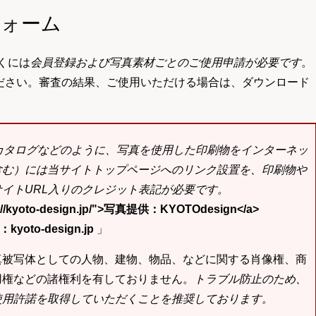
フォーム
くには
会員登録および写真素材ごとのご使用申請が必要です
。
ださい。審査の結果、ご使用いただける場合は、ダウンロード
bカタログなどのように、写真を使用した印刷物をインターネッ
含む）には当サイトトップページへのリンク設置を、印刷物や
イトURL入りのクレジット表記が必要です。
tp://kyoto-design.jp/">写真提供：KYOTOdesign</a>
yoto-design.jp
」
真被写体としての人物、建物、物品、などに関する肖像権、商
用権などの諸権利を有しておりません。
トラブル防止のため、
使用許諾を取得していただくことを推奨しております。