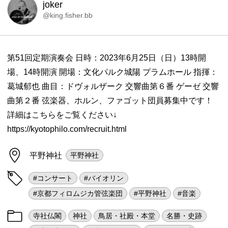
joker
@king.fisher.bb
第51回定期演奏会 日時：2023年6月25日（日）13時開
場、14時開演 開場：文化パルク城陽 プラムホール 指揮：
葛城郁也 曲目：ドヴォルザーク 交響曲第６番 ゲーゼ 交響
曲第２番 弦楽器、ホルン、ファゴット団員募集中です！
詳細はこちらをご覧ください↓
https://kyotophilo.com/recruit.html
平野神社
平野神社
#コンサート
#バイオリン
#京都フィロムジカ管弦楽団
#平野神社
#音楽
寺社仏閣
神社
鳥居・社殿・本堂
名勝・史跡