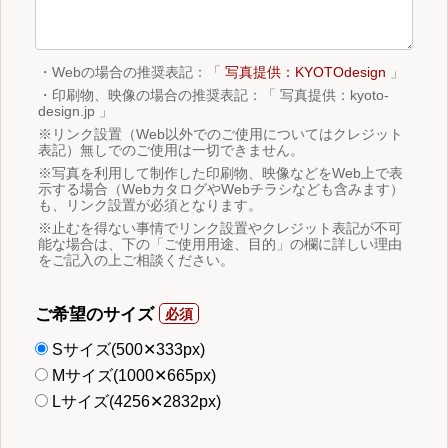
・Webの場合の推奨表記：「
写真提供：KYOTOdesign
」
・印刷物、映像の場合の推奨表記：「 写真提供：kyoto-
design.jp 」
※リンク設置（Web以外でのご使用についてはクレジット
表記）無しでのご使用は一切できません。
※写真を利用して制作した印刷物、映像などをWeb上で表
示する場合（WebカタログやWebチラシなども含みます）
も、リンク設置が必須となります。
※止むを得ない事情でリンク設置やクレジット表記が不可
能な場合は、下の「ご使用用途、目的」の欄に詳しい理由
をご記入の上ご相談ください。
ご希望のサイズ
Sサイズ(500✕333px)
Mサイズ(1000✕665px)
Lサイズ(4256✕2832px)