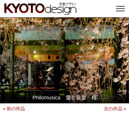
Philomusica 愛と音楽 桜
« 前の作品
次の作品 »