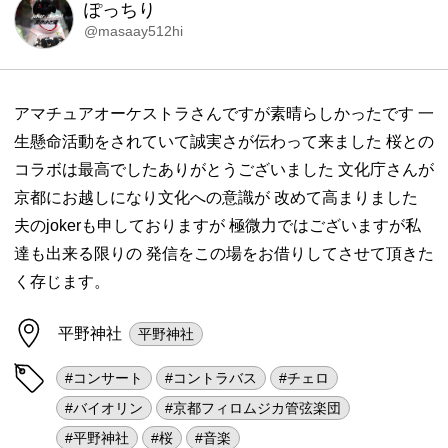
ぽっちり
@masaay512hi
アマチュアオーケストラさんですが素晴らしかったです 一
生懸命活動をされていて誠実さが伝わって来ました 桜との
コラボは最高でしたありがとうございました 文化庁さんが
京都にお越しになり文化への意識が 改めて高まりました
夫のjokerも申しておりますが 極微力ではございますが私
達も出来る限りの 発信をこの場をお借りしてさせて頂きた
く存じます。
平野神社
平野神社
#コンサート
#コントラバス
#チェロ
#バイオリン
#京都フィロムジカ管弦楽団
#平野神社
#桜
#音楽