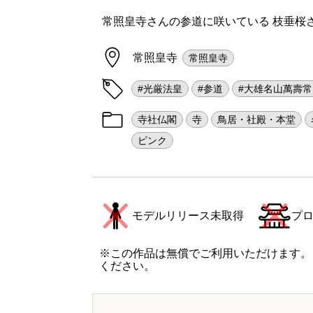
常照皇寺さんの参道に咲いている 枝垂桜
常照皇寺
常照皇寺
#光厳法皇
#参道
#大雄名山萬壽
寺社仏閣
寺
鳥居・社殿・本堂
ピンク
モデルリリース未取得
プ
※この作品は無償でご利用いただけます。
ください。