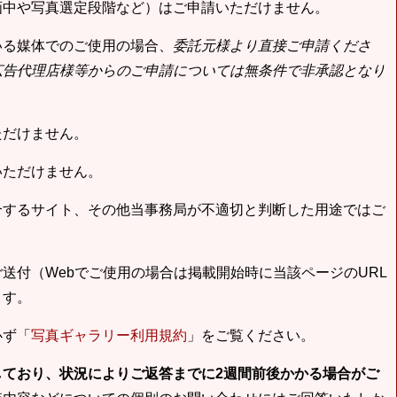
画中や写真選定段階など）はご申請いただけません。
いる媒体でのご使用の場合、
委託元様より直接ご申請くださ
広告代理店様等からのご申請については無条件で非承認となり
ただけません。
いただけません。
合するサイト、その他当事務局が不適切と判断した用途ではご
送付（Webでご使用の場合は掲載開始時に当該ページのURL
ます。
必ず「
写真ギャラリー利用規約
」をご覧ください。
しており、状況によりご返答までに2週間前後かかる場合がご