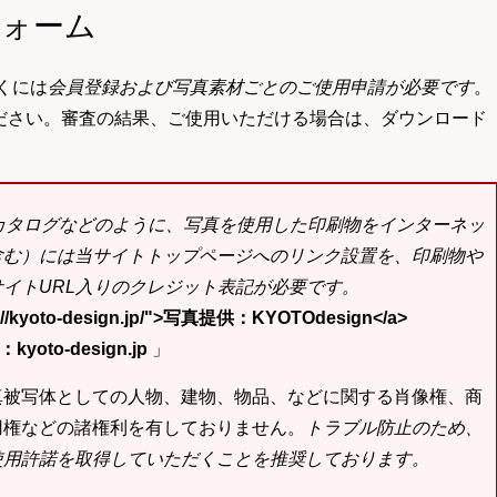
フォーム
くには
会員登録および写真素材ごとのご使用申請が必要です
。
ださい。審査の結果、ご使用いただける場合は、ダウンロード
bカタログなどのように、写真を使用した印刷物をインターネッ
含む）には当サイトトップページへのリンク設置を、印刷物や
イトURL入りのクレジット表記が必要です。
tp://kyoto-design.jp/">写真提供：KYOTOdesign</a>
yoto-design.jp
」
真被写体としての人物、建物、物品、などに関する肖像権、商
用権などの諸権利を有しておりません。
トラブル防止のため、
使用許諾を取得していただくことを推奨しております。