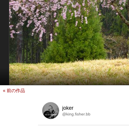
« 前の作品
joker
@king.fisher.bb