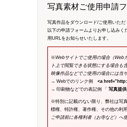
写真素材ご使用申請
写真作品をダウンロード/ご使用いただ
以下の申請フォームよりお申し込みく
用URLをお知らせいたします。
※
Webサイトでご使用の場合（We
ト上で閲覧できる状態にする場合も
映像作品などでご使用の場合には当サ
→ Webでのリンク例
<a href="ht
→ 印刷物などでの表記例 「
写真提供：k
※特別に記載のない限り、弊社は写
標権、特許権、著作権、その他の利
ご申請前に各権利者（お寺など）へ