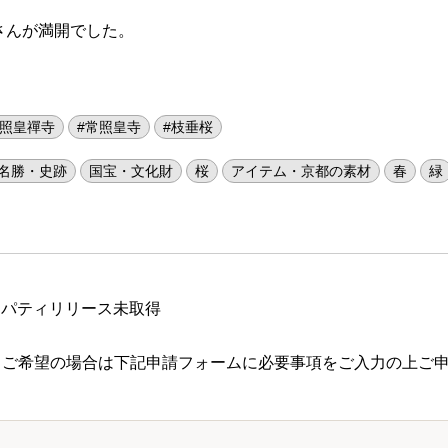
さんが満開でした。
常照皇禪寺
#常照皇寺
#枝垂桜
名勝・史跡
国宝・文化財
桜
アイテム・京都の素材
春
緑
ロパティリリース未取得
 ご希望の場合は下記申請フォームに必要事項をご入力の上ご