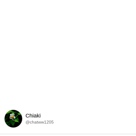
Chiaki
@chatww1205