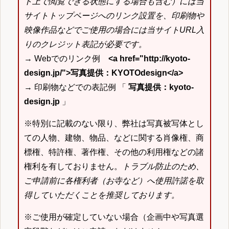
ト上で閲覧できる状態にする場合も含む）には当
サイトトップページへのリンク設置を、印刷物や
映像作品などでご使用の場合には当サイトURL入
りのクレジット表記が必要です。
→ Webでのリンク例
<a href="http://kyoto-
design.jp/">写真提供：KYOTOdesign</a>
→ 印刷物などでの表記例 「
写真提供：kyoto-
design.jp
」
※特別に記載のない限り、弊社は写真被写体とし
ての人物、建物、物品、などに関する肖像権、商
標権、特許権、著作権、その他の利用権などの諸
権利を有しておりません。
トラブル防止のため、
ご申請前に各権利者（お寺など）へ使用許諾を取
得していただくことを推奨しております。
※ご使用が確定していない場合（企画中や写真選