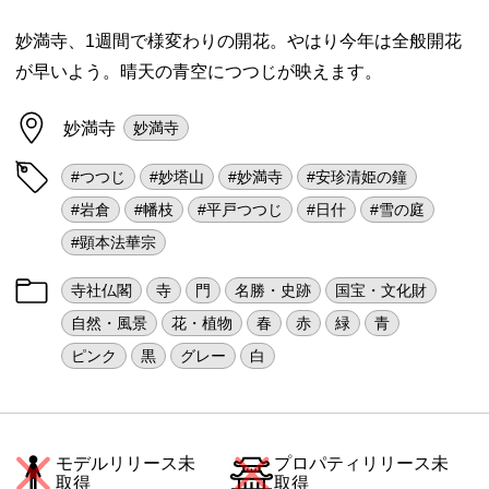
妙満寺、1週間で様変わりの開花。やはり今年は全般開花
が早いよう。晴天の青空につつじが映えます。
妙満寺
妙満寺
#つつじ
#妙塔山
#妙満寺
#安珍清姫の鐘
#岩倉
#幡枝
#平戸つつじ
#日什
#雪の庭
#顕本法華宗
寺社仏閣
寺
門
名勝・史跡
国宝・文化財
自然・風景
花・植物
春
赤
緑
青
ピンク
黒
グレー
白
モデルリリース未
プロパティリリース未
取得
取得