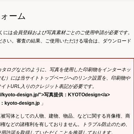
フォーム
くには
会員登録および写真素材ごとのご使用申請が必要です
。
ださい。審査の結果、ご使用いただける場合は、ダウンロード
bカタログなどのように、写真を使用した印刷物をインターネッ
含む）には当サイトトップページへのリンク設置を、印刷物や
イトURL入りのクレジット表記が必要です。
tp://kyoto-design.jp/">写真提供：KYOTOdesign</a>
yoto-design.jp
」
真被写体としての人物、建物、物品、などに関する肖像権、商
用権などの諸権利を有しておりません。
トラブル防止のため、
使用許諾を取得していただくことを推奨しております。