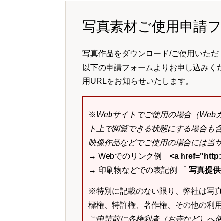
写真素材ご使用申請
写真作品をダウンロード/ご使用いただ
以下の申請フォームよりお申し込みく
用URLをお知らせいたします。
※
Webサイトでご使用の場合（We
ト上で閲覧できる状態にする場合も
映像作品などでご使用の場合には当サ
→ Webでのリンク例
<a href="ht
→ 印刷物などでの表記例 「
写真提供：k
※特別に記載のない限り、弊社は写
標権、特許権、著作権、その他の利
ご申請前に各権利者（お寺など）へ