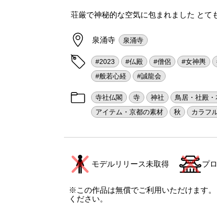
荘厳で神秘的な空気に包まれました とて
泉涌寺
泉涌寺
#2023
#仏殿
#僧侶
#女神輿
#般若心経
#誠龍会
寺社仏閣
寺
神社
鳥居・社殿・
アイテム・京都の素材
秋
カラフ
モデルリリース未取得
プ
※この作品は無償でご利用いただけます。
ください。