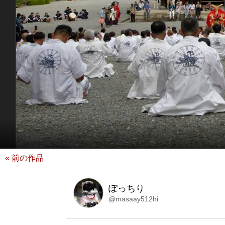
« 前の作品
ぽっちり
@masaay512hi