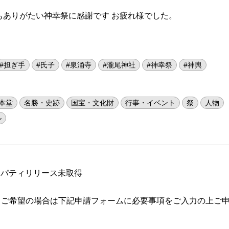
もありがたい神幸祭に感謝です お疲れ様でした。
#担ぎ手
#氏子
#泉涌寺
#瀧尾神社
#神幸祭
#神輿
本堂
名勝・史跡
国宝・文化財
行事・イベント
祭
人物
ル
ロパティリリース未取得
 ご希望の場合は下記申請フォームに必要事項をご入力の上ご