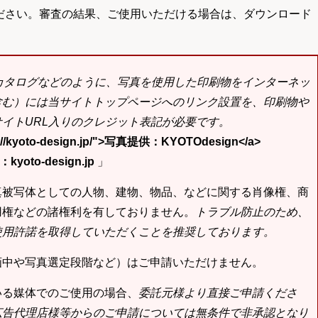
ださい。審査の結果、ご使用いただける場合は、ダウンロード
bカタログなどのように、写真を使用した印刷物をインターネッ
含む）には当サイトトップページへのリンク設置を、印刷物や
イトURL入りのクレジット表記が必要です。
tp://kyoto-design.jp/">写真提供：KYOTOdesign</a>
yoto-design.jp
」
真被写体としての人物、建物、物品、などに関する肖像権、商
用権などの諸権利を有しておりません。
トラブル防止のため、
使用許諾を取得していただくことを推奨しております。
画中や写真選定段階など）はご申請いただけません。
いる媒体でのご使用の場合、
委託元様より直接ご申請くださ
広告代理店様等からのご申請については無条件で非承認となり