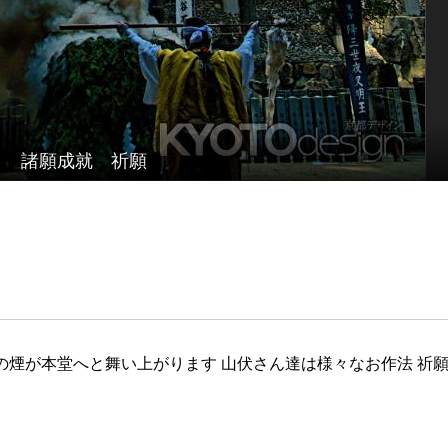
諸願成就 祈願
勢いの煙が本堂へと舞い上がります 山伏さん達は様々なお作法 祈