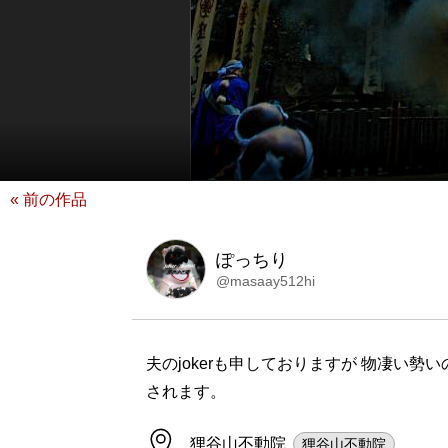
« 前の作品
ぽっちり
@masaay512hi
夫のjokerも申しておりますが 物凄い
されます。
狸谷山不動院
狸谷山不動院