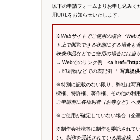
以下の申請フォームよりお申し込みく
用URLをお知らせいたします。
※
Webサイトでご使用の場合（We
ト上で閲覧できる状態にする場合も
映像作品などでご使用の場合には当サ
→ Webでのリンク例
<a href="ht
→ 印刷物などでの表記例 「
写真提供：k
※特別に記載のない限り、弊社は写
標権、特許権、著作権、その他の利
ご申請前に各権利者（お寺など）へ
※ご使用が確定していない場合（企
※制作会社様等に制作を委託されて
い
。
制作を受託されている業者様、