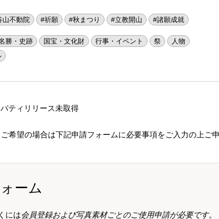
谷山不動院
#祈願
#秋まつり
#立教開山
#諸願成就
名勝・史跡
国宝・文化財
行事・イベント
祭
人物
ル
ロパティリリース未取得
 ご希望の場合は下記申請フォームに必要事項をご入力の上ご
フォーム
くには
会員登録および写真素材ごとのご使用申請が必要です
。