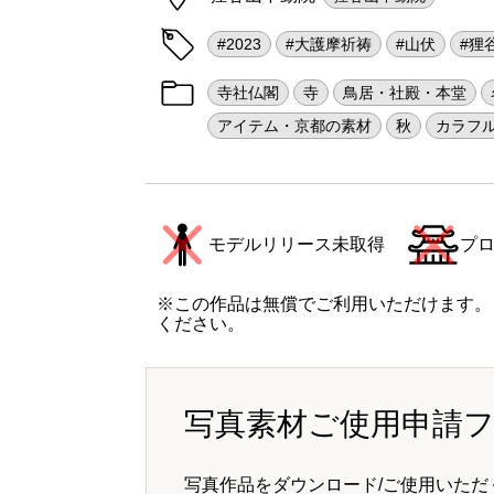
#2023
#大護摩祈祷
#山伏
#狸
寺社仏閣
寺
鳥居・社殿・本堂
アイテム・京都の素材
秋
カラフ
モデルリリース未取得
プ
※この作品は無償でご利用いただけます。
ください。
写真素材ご使用申請
写真作品をダウンロード/ご使用いただ