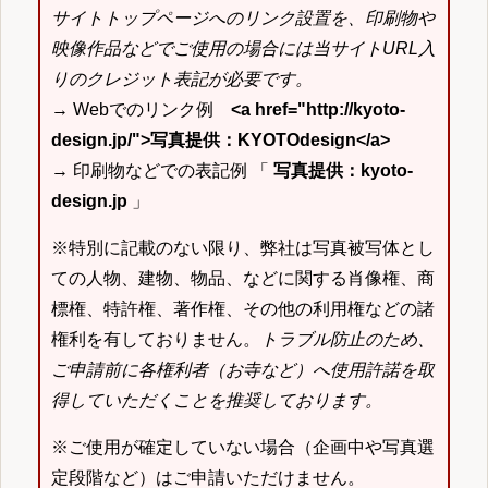
サイトトップページへのリンク設置を、印刷物や
映像作品などでご使用の場合には当サイトURL入
りのクレジット表記が必要です。
→ Webでのリンク例
<a href="http://kyoto-
design.jp/">写真提供：KYOTOdesign</a>
→ 印刷物などでの表記例 「
写真提供：kyoto-
design.jp
」
※特別に記載のない限り、弊社は写真被写体とし
ての人物、建物、物品、などに関する肖像権、商
標権、特許権、著作権、その他の利用権などの諸
権利を有しておりません。
トラブル防止のため、
ご申請前に各権利者（お寺など）へ使用許諾を取
得していただくことを推奨しております。
※ご使用が確定していない場合（企画中や写真選
定段階など）はご申請いただけません。