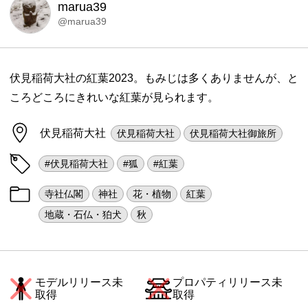
marua39
@marua39
伏見稲荷大社の紅葉2023。もみじは多くありませんが、と
ころどころにきれいな紅葉が見られます。
伏見稲荷大社
伏見稲荷大社
伏見稲荷大社御旅所
#伏見稲荷大社
#狐
#紅葉
寺社仏閣
神社
花・植物
紅葉
地蔵・石仏・狛犬
秋
モデルリリース未
プロパティリリース未
取得
取得