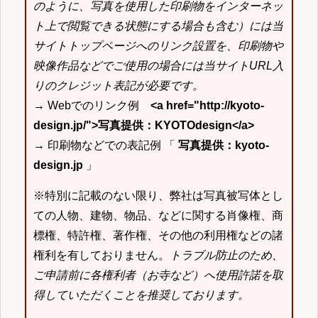
のように、写真を使用した印刷物をインターネッ
ト上で閲覧できる状態にする場合も含む）には当
サイトトップページへのリンク設置を、印刷物や
映像作品などでご使用の場合には当サイトURL入
りのクレジット表記が必要です。
→ Webでのリンク例
<a href="http://kyoto-
design.jp/">写真提供：KYOTOdesign</a>
→ 印刷物などでの表記例 「
写真提供：kyoto-
design.jp
」
※特別に記載のない限り、弊社は写真被写体とし
ての人物、建物、物品、などに関する肖像権、商
標権、特許権、著作権、その他の利用権などの諸
権利を有しておりません。
トラブル防止のため、
ご申請前に各権利者（お寺など）へ使用許諾を取
得していただくことを推奨しております。