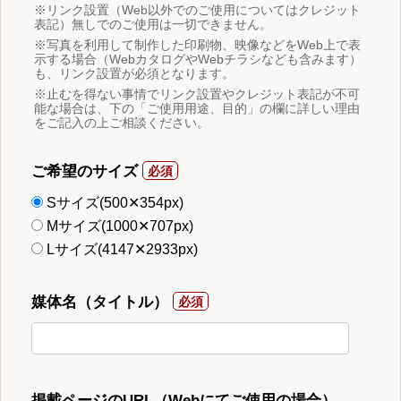
※リンク設置（Web以外でのご使用についてはクレジット
表記）無しでのご使用は一切できません。
※写真を利用して制作した印刷物、映像などをWeb上で表
示する場合（WebカタログやWebチラシなども含みます）
も、リンク設置が必須となります。
※止むを得ない事情でリンク設置やクレジット表記が不可
能な場合は、下の「ご使用用途、目的」の欄に詳しい理由
をご記入の上ご相談ください。
ご希望のサイズ
Sサイズ(500✕354px)
Mサイズ(1000✕707px)
Lサイズ(4147✕2933px)
媒体名（タイトル）
掲載ページのURL（Webにてご使用の場合）