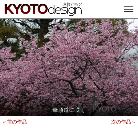
華頂道に咲く
« 前の作品
次の作品 »