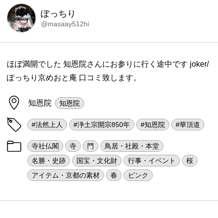
ぽっちり
@masaay512hi
ほぼ満開でした 知恩院さんにお参りに行く途中です joker/
ぽっちり京めおと庵 口コミ致します。
知恩院
知恩院
#法然上人
#浄土宗開宗850年
#知恩院
#華頂道
寺社仏閣
寺
門
鳥居・社殿・本堂
名勝・史跡
国宝・文化財
行事・イベント
桜
アイテム・京都の素材
春
ピンク