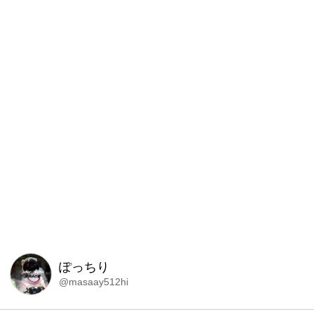
ぽっちり
@masaay512hi