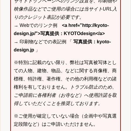
サイトトップページへのリンク設置を、印刷物や
映像作品などでご使用の場合には当サイトURL入
りのクレジット表記が必要です。
→ Webでのリンク例
<a href="http://kyoto-
design.jp/">写真提供：KYOTOdesign</a>
→ 印刷物などでの表記例 「
写真提供：kyoto-
design.jp
」
※特別に記載のない限り、弊社は写真被写体とし
ての人物、建物、物品、などに関する肖像権、商
標権、特許権、著作権、その他の利用権などの諸
権利を有しておりません。
トラブル防止のため、
ご申請前に各権利者（お寺など）へ使用許諾を取
得していただくことを推奨しております。
※ご使用が確定していない場合（企画中や写真選
定段階など）はご申請いただけません。