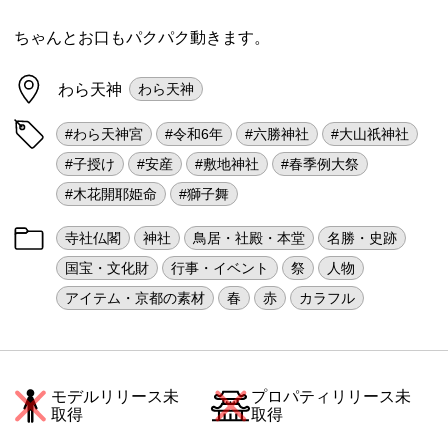
ちゃんとお口もパクパク動きます。
わら天神
わら天神
#わら天神宮
#令和6年
#六勝神社
#大山祇神社
#子授け
#安産
#敷地神社
#春季例大祭
#木花開耶姫命
#獅子舞
寺社仏閣
神社
鳥居・社殿・本堂
名勝・史跡
国宝・文化財
行事・イベント
祭
人物
アイテム・京都の素材
春
赤
カラフル
モデルリリース未
プロパティリリース未
取得
取得