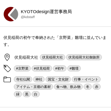
KYOTOdesign運営事務局
@kdstaff
伏見稲荷の初午で奉納された「京野菜」雛壇に並んでいま
す。
伏見稲荷大社
伏見稲荷大社
伏見稲荷大社御旅所
#京野菜
#伏見稲荷
#初午
#雛壇
寺社仏閣
神社
国宝・文化財
行事・イベント
アイテム・京都の素材
食べ物、飲み物
冬
赤
緑
黒
白