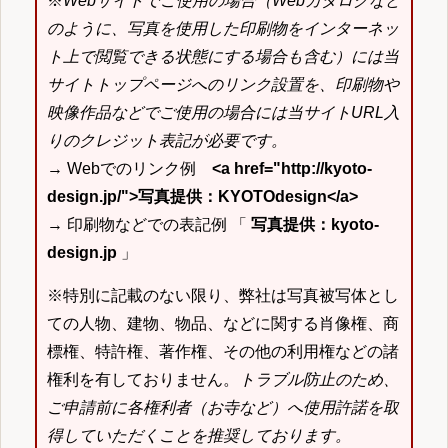
※
Webサイトでご使用の場合（Webカタログなど
のように、写真を使用した印刷物をインターネッ
ト上で閲覧できる状態にする場合も含む）には当
サイトトップページへのリンク設置を、印刷物や
映像作品などでご使用の場合には当サイトURL入
りのクレジット表記が必要です。
→ Webでのリンク例
<a href="http://kyoto-
design.jp/">写真提供：KYOTOdesign</a>
→ 印刷物などでの表記例 「
写真提供：kyoto-
design.jp
」
※特別に記載のない限り、弊社は写真被写体とし
ての人物、建物、物品、などに関する肖像権、商
標権、特許権、著作権、その他の利用権などの諸
権利を有しておりません。
トラブル防止のため、
ご申請前に各権利者（お寺など）へ使用許諾を取
得していただくことを推奨しております。