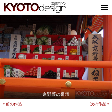
京野菜の雛壇
« 前の作品
次の作品 »