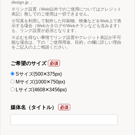
design.jp 」
※リンク設置（Web以外でのご使用についてはクレジット
表記）無しでのご使用は一切できません。
※写真を利用して制作した印刷物、映像などをWeb上で表
示する場合（WebカタログやWebチラシなども含みます）
も、リンク設置が必須となります。
※止むを得ない事情でリンク設置やクレジット表記が不可
能な場合は、下の「ご使用用途、目的」の欄に詳しい理由
をご記入の上ご相談ください。
ご希望のサイズ
Sサイズ(500✕375px)
Mサイズ(1000✕750px)
Lサイズ(4608✕3456px)
媒体名（タイトル）