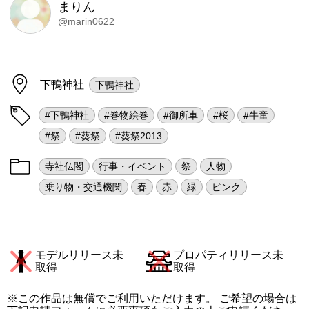
まりん
@marin0622
下鴨神社
下鴨神社
#下鴨神社
#巻物絵巻
#御所車
#桜
#牛童
#祭
#葵祭
#葵祭2013
寺社仏閣
行事・イベント
祭
人物
乗り物・交通機関
春
赤
緑
ピンク
モデルリリース未
プロパティリリース未
取得
取得
※この作品は無償でご利用いただけます。 ご希望の場合は