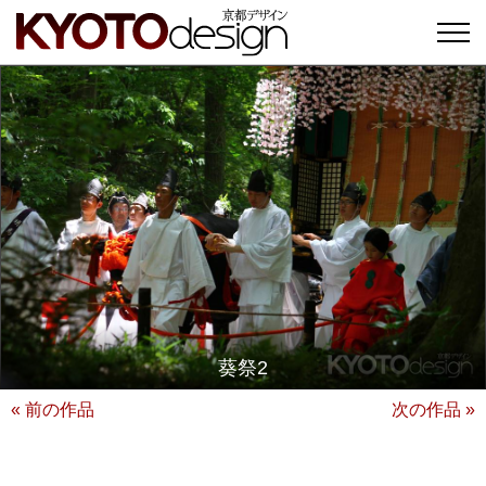
葵祭2
« 前の作品
次の作品 »