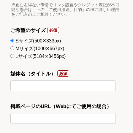
※止むを得ない事情でリンク設置やクレジット表記が不可
能な場合は、下の「ご使用用途、目的」の欄に詳しい理由
をご記入の上ご相談ください。
ご希望のサイズ
Sサイズ(500✕333px)
Mサイズ(1000✕667px)
Lサイズ(5184✕3456px)
媒体名（タイトル）
掲載ページのURL（Webにてご使用の場合）