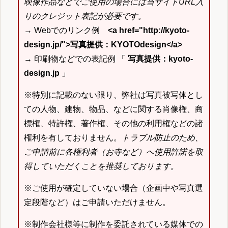
映像作品などでご使用の場合には当サイトURL入
りのクレジット表記が必要です。
→ Webでのリンク例
<a href="http://kyoto-
design.jp/">写真提供：KYOTOdesign</a>
→ 印刷物などでの表記例 「
写真提供：kyoto-
design.jp
」
※特別に記載のない限り、弊社は写真被写体とし
ての人物、建物、物品、などに関する肖像権、商
標権、特許権、著作権、その他の利用権などの諸
権利を有しておりません。
トラブル防止のため、
ご申請前に各権利者（お寺など）へ使用許諾を取
得していただくことを推奨しております。
※ご使用が確定していない場合（企画中や写真選
定段階など）はご申請いただけません。
※制作会社様等に制作を委託されている媒体での