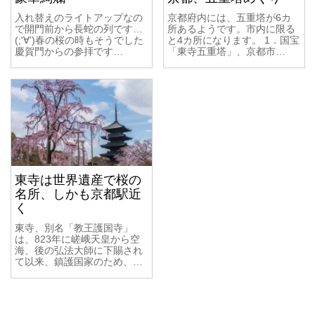
入れ替えのライトアップなの
京都府内には、五重塔が6カ
で開門前から長蛇の列です…
所あるようです。市内に限る
(;'∀')春の桜の時もそうでした
と4カ所になります。 1．国宝
慶賀門からの参拝です…
「東寺五重塔」、京都市…
東寺は世界遺産で桜の
名所、しかも京都駅近
く
東寺、別名「教王護国寺」
は、823年に嵯峨天皇から空
海、後の弘法大師に下賜され
て以来、鎮護国家のため、…