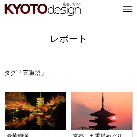
レポート
タグ「五重塔」
豪華絢爛
京都、五重塔めぐり