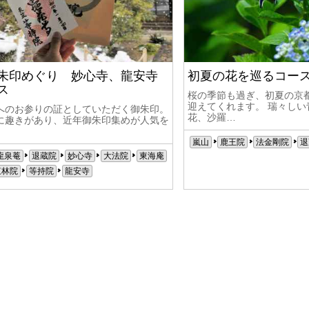
朱印めぐり 妙心寺、龍安寺
初夏の花を巡るコー
ス
桜の季節も過ぎ、初夏の京
迎えてくれます。 瑞々し
へのお参りの証としていただく御朱印。
花、沙羅…
に趣きがあり、近年御朱印集めが人気を
嵐山
鹿王院
法金剛院
退
龍泉菴
退蔵院
妙心寺
大法院
東海庵
東林院
等持院
龍安寺