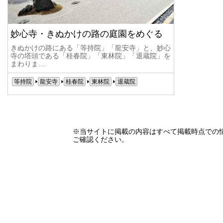
妙心寺・きぬかけの路の庭園をめぐる
きぬかけの路にある「等持院」「龍安寺」と、妙心
寺の塔頭である「桂春院」「東林院」「退蔵院」を
まわりま…
等持院
龍安寺
桂春院
東林院
退蔵院
※当サイトに掲載の内容はすべて掲載時点での
ご確認ください。