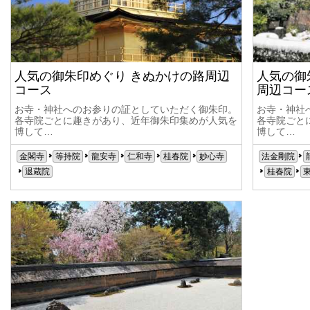
人気の御朱印めぐり きぬかけの路周辺
人気の御
コース
周辺コー
お寺・神社へのお参りの証としていただく御朱印。
お寺・神社
各寺院ごとに趣きがあり、近年御朱印集めが人気を
各寺院ごと
博して…
博して…
金閣寺
等持院
龍安寺
仁和寺
桂春院
妙心寺
法金剛院
退蔵院
桂春院