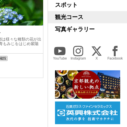
スポット
観光コース
写真ギャラリー
ス
都は様々な種類の花が出
い青もみじをはじめ紫陽
蔵院
YouTube
Instagram
X
Facebook