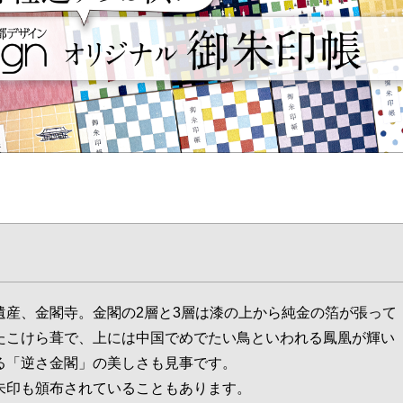
遺産、金閣寺。金閣の2層と3層は漆の上から純金の箔が張って
たこけら葺で、上には中国でめでたい鳥といわれる鳳凰が輝い
る「逆さ金閣」の美しさも見事です。
朱印も頒布されていることもあります。