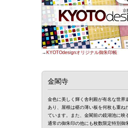
→
KYOTOdesignオリジナル御朱印帳
金閣寺
金色に美しく輝く舎利殿が有名な世界
あり、屋根は椹の薄い板を何枚も重ね
ています。また、金閣前の鏡湖池に映
通常の御朱印の他にも枚数限定特別御