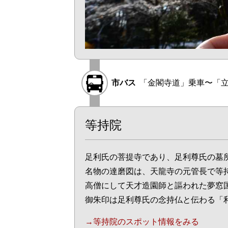
市バス
「金閣寺道」乗車〜「立
等持院
足利氏の菩提寺であり、足利尊氏の墓
名物の達磨図は、天龍寺の元管長で等
高僧にして天才造園師と謳われた夢窓
御朱印は足利尊氏の念持仏と伝わる「
→等持院のスポット情報をみる