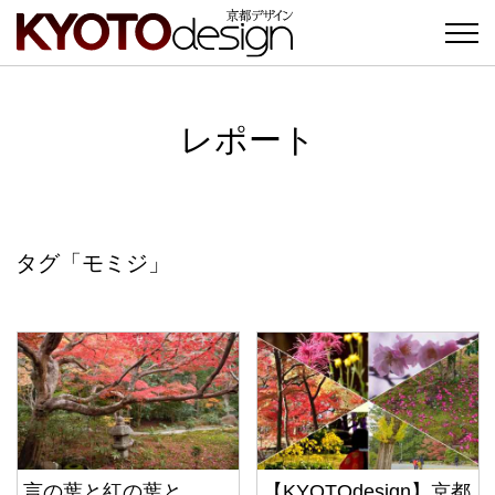
レポート
タグ「モミジ」
言の葉と紅の葉と
【KYOTOdesign】京都