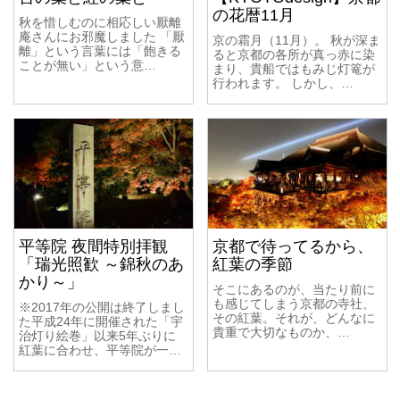
の花暦11月
秋を惜しむのに相応しい厭離
庵さんにお邪魔しました 「厭
京の霜月（11月）。 秋が深ま
離」という言葉には「飽きる
ると京都の各所が真っ赤に染
ことが無い」という意…
まり、貴船ではもみじ灯篭が
行われます。 しかし、…
平等院 夜間特別拝観
京都で待ってるから、
「瑞光照歓 ～錦秋のあ
紅葉の季節
かり～」
そこにあるのが、当たり前に
も感じてしまう京都の寺社、
※2017年の公開は終了しまし
その紅葉。それが、どんなに
た平成24年に開催された「宇
貴重で大切なものか、…
治灯り絵巻」以来5年ぶりに
紅葉に合わせ、平等院が一…