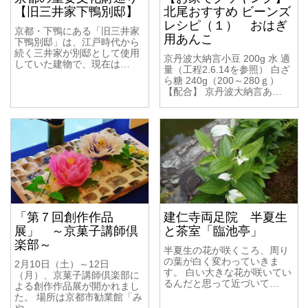
【旧三井家下鴨別邸】
北尾おすすめ ビーンズ
レシピ（１） おはぎ
京都・下鴨にある「旧三井家
用あんこ
下鴨別邸」は、江戸時代から
続く三井家が別邸として使用
京丹波大納言小豆 200g 水 適
していた建物で、現在は…
量（工程2.6.14を参照） 白ざ
ら糖 240g（200～280ｇ）
【配合】 京丹波大納言あ…
「第７回創作作品
建仁寺両足院 半夏生
展」 ～京菓子講師倶
と茶室「臨池亭」
楽部～
半夏生の花が咲くころ、周り
の葉が白く変わっていきま
2月10日（土）～12日
す。 白い大きな花が咲いてい
（月）、京菓子講師倶楽部に
るんだと思って近づいて…
よる創作作品展が開かれまし
た。 場所は京都市勧業館「み