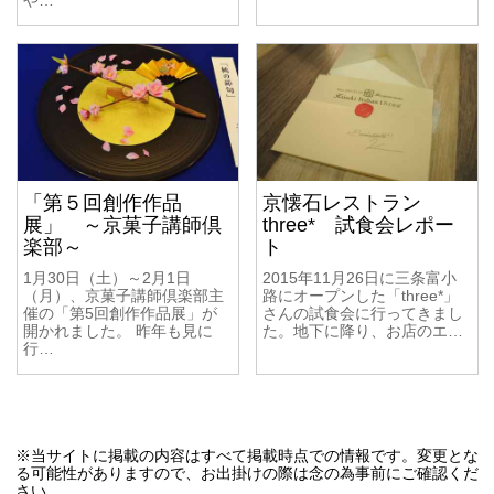
や…
「第５回創作作品
京懐石レストラン
展」 ～京菓子講師倶
three* 試食会レポー
楽部～
ト
1月30日（土）～2月1日
2015年11月26日に三条富小
（月）、京菓子講師倶楽部主
路にオープンした「three*」
催の「第5回創作作品展」が
さんの試食会に行ってきまし
開かれました。 昨年も見に
た。地下に降り、お店のエ…
行…
※当サイトに掲載の内容はすべて掲載時点での情報です。変更とな
る可能性がありますので、お出掛けの際は念の為事前にご確認くだ
さい。