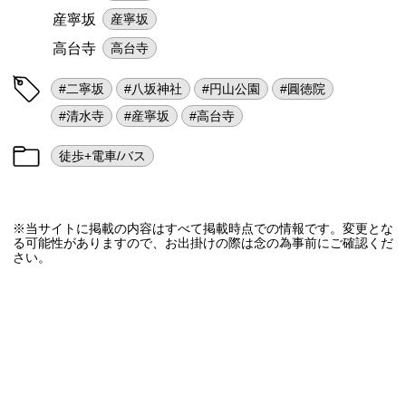
産寧坂
産寧坂
高台寺
高台寺
#二寧坂
#八坂神社
#円山公園
#圓徳院
#清水寺
#産寧坂
#高台寺
徒歩+電車/バス
※当サイトに掲載の内容はすべて掲載時点での情報です。変更とな
る可能性がありますので、お出掛けの際は念の為事前にご確認くだ
さい。