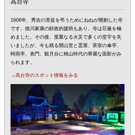
高台寺
1606年、秀吉の菩提を弔うためにねねが開創した寺
です。徳川家康の財政的援助もあり、寺は荘厳を極
めました。その後、度重なる火災で多くの堂宇を失
いましたが、今も残る開山堂と霊屋、茶室の傘亭、
時雨亭、表門、観月台に桃山時代の華麗な面影がみ
られます。
→高台寺のスポット情報をみる