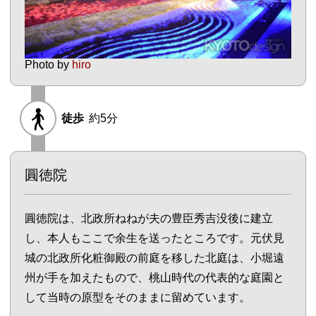
Photo by
hiro
徒歩
約5分
圓徳院
圓徳院は、北政所ねねが夫の豊臣秀吉没後に建立
し、本人もここで余生を送ったところです。元伏見
城の北政所化粧御殿の前庭を移した北庭は、小堀遠
州が手を加えたもので、桃山時代の代表的な庭園と
して当時の原型をそのままに留めています。