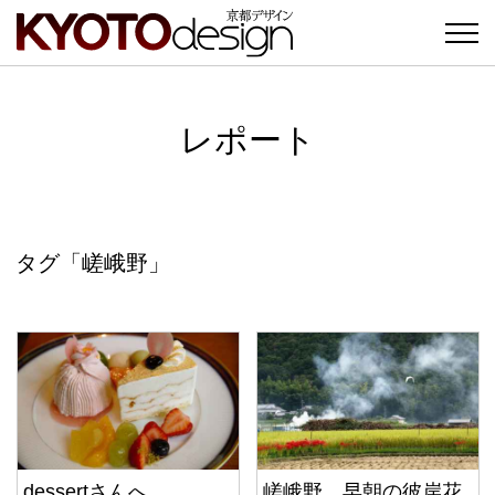
レポート
タグ「嵯峨野」
dessertさんへ
嵯峨野…早朝の彼岸花