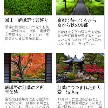
嵐山・嵯峨野で苔巡り
京都で待ってるから
夏から秋の京都
季節に関係なくいつ見ても美
しい深緑の苔。 嵐山・嵯峨野
京都は大文字の送り火や念仏
で苔巡りをしてきました。天
寺の千灯供養が過ぎると、い
龍寺といえば曹源池庭…
よいよ夏も終わりという気分
になります。 それでも…
嵯峨野の紅葉の名所
紅葉につつまれた弁天
宝筐院
堂 清凉寺
宝筐院は嵯峨野にある臨済宗
11月24日に嵐山を訪ねまし
の寺院です。 紅葉の名所とし
た。 渡月橋周辺は多くの観光
ても知られ、秋になると境内
客で賑わっていましたが、 清