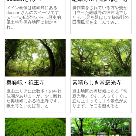
メイン画像は嵯峨野にある
農作業をされている方や鷺が
dessertさんのスイーツです
目立った嵯峨野の彼岸花でし
(o^―^o)広沢池から…歴史的
た 少し足を延ばして嵯峨野の
風土特別保存地区に指定さ
田園風景を楽しんでみ…
れ…
奥嵯峨・祇王寺
素晴らしき常寂光寺
嵐山エリアには数多くの神社
嵐山地区の奥嵯峨にある『常
仏閣がありますが、少し離れ
寂光寺』です。入ってすぐに
た奥嵯峨にある祇王寺です。
立ち止まってしまう景色があ
祇王寺といえば苔、と…
ります。そこを越えると…