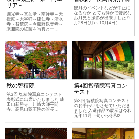
リア～
観月のイベントなどが中止に
なるなか とても静かで贅沢な
圓光寺～真如堂～南禅寺～天
お月見と撮影が出来ました 9
授庵～大寧軒～建仁寺～清水
月28日(月)～10月4日(…
寺～智積院～今熊野観音寺～
来迎院の紅葉を写真と一…
秋の智積院
第4回智積院写真コン
テスト
第3回 智積院写真コンテスト
表彰式に出席いたしました 成
第3回 智積院写真コンテスト
田山新勝寺、川崎大師平間
のお手伝いをさせていただき
寺、高尾山薬王院の管長…
ました 入選作品の展示は令和
元年11月上旬から令和2…