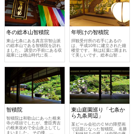
冬の総本山智積院
年明けの智積院
東山七条にある真言宗智山派
拝観受付所の右手にあるの
の総本山である智積院を訪れ
は、平成10年に建立された鐘
ました。 講堂の手前にある収
楼堂です。 秋は紅葉に囲まれ
蔵庫には桃山時代に長…
て美しいです。総本山智…
智積院
東山庭園巡り「七条か
ら九条周辺」
智積院は和歌山にあった根来
寺の塔頭でしたが、豊臣秀吉
某ビール会社のＣＭの障壁画
の根来攻めで全山炎上してし
で話題になった智積院。 名勝
まいました。 その後、…
「利休好みの庭」は中国の廬