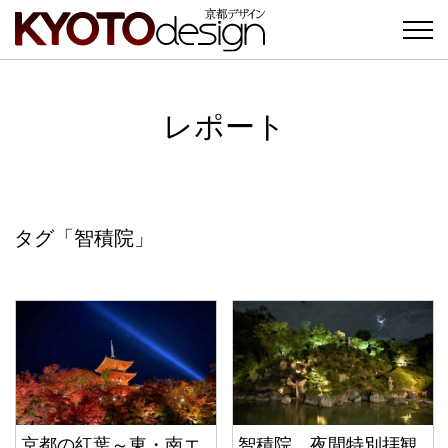
レポート
タグ「智積院」
京都の紅葉～東・南エ
智積院 夜間特別拝観